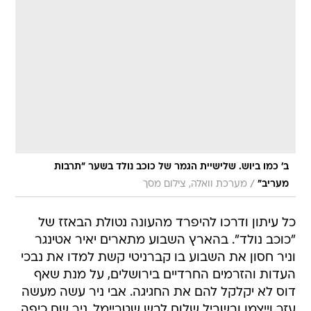
ב' כמו ביוש. שלישיית הגמר של כוכב נולד בשער "תרבות
/
מעריב"
מערכת וואלה, צילום מסך
כל עיתון ודרכו להיפרד מהעונה נטולת הבאזז של
"כוכב נולד". בהארץ השבוע מתארים יאיר אטינגר
וניר חסון את השבוע בו קברניטי קשת למדו את נבכי
העדות והזרמים החרדיים בירושלים, על מנת שאף
דוס לא יקלקל להם את החגיגה. אבי ניר עשה מעשה
עזר וייצמן ובשביל שלום לבש שטריימל. ניר שם כיפה