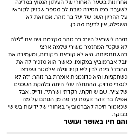
אחרונות בשער האחורי של העיתון הנפוץ במדינה
לשעבר. כמו חסידה טובת לב מספר שכניק לקוראיו
על ההריון השני של יעל בר זוהר. אם זאת לא
השפלה, אין לדעת מה כן.
חזרה לישראל היום: בר זוהר מקדמת שם את "לילה
לא שקט" המחזמר משירי שלמה ארצי
בהשתתפותה. היא לא קוראת ביקורות, ומעמידה את
יובל אברמוביץ במקומו, כאשר הוא מזכיר לה את
ההבדל בינה לבין ליא קניג וגילה אלמגור שפרצו
כשחקניות והיא כדוגמנית אומרת בר זוהר: "זה לא
לגמרי מדויק. ההתחלה שלי היתה בלהקת השכנים
של ציץ', שם שיחקתי, רקדתי ושרתי". ודייק. אבל
אפילו בר זוהר זועפת עדיפה מן הסתם על מה
שכאמור חיכה לאברמוביץ' באחורי של ידיעות בשישי
בבוקר.
והם חיו באושר ועושר