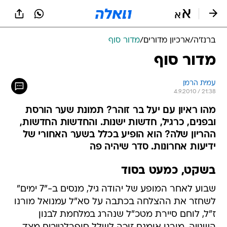
ברנז'ה
/
ארכיון מדורים
/
מדור סוף
מדור סוף
עמית הרמן
4.9.2010 / 21:38
מהו ראיון עם יעל בר זוהר? תמונת שער הורסת
ובפנים, כרגיל, חדשות ישנות. והחדשות החדשות,
ההריון שלה? הוא הופיע בכלל בשער האחורי של
ידיעות אחרונות. סדר שיהיה פה
בשקט, כמעט בסוד
שבוע לאחר המופע של יהודה גיל, מנסים ב-"7 ימים"
לשחזר את ההצלחה בכתבה על סא"ל עמנואל מורנו
ז"ל, לוחם סיירת מטכ"ל שנהרג במלחמת לבנון