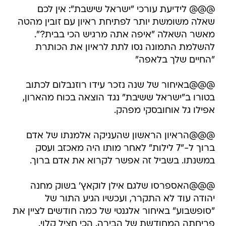
@@@ לידיעת עורכי "ישראל שישבת": אין לכם
שאלה משומשת יותר לפתיחת ראיון עם זובין מהטה
מאשר השאלה "איפה אתה מרגיש הכי בבית?".
להשלמת התמונה נסו לתת לראיון את הכותרת
"החיים שלך בלאפה"
@@@באיחור של שנה נזכר עידו רוזנבלום לכתוב
בטורו ב"ישראל ששיבת" נגד הוצאה בכוח מהארון,
אפילו גל אוחובסקי מפהק.
@@@הראיון הראשון שהעניקה אלמנתו של אדם
ברוך ל-"7 לילות" לאחר מותו היה מאכזב ועסק
במשנתו. בשביל זה אפשר לקרוא את אדם ברוך.
@@@האספרסו שלגם אילן לוקאץ' בשוק מחנה
יהודה עוד לא התקרר, ועכשיו הגיע התור של
"סופשבוע" באיחור אלגנטי של כמה חודשים לציין את
פריחתה המחודשת של הבירה. הכי חציל קלוי.