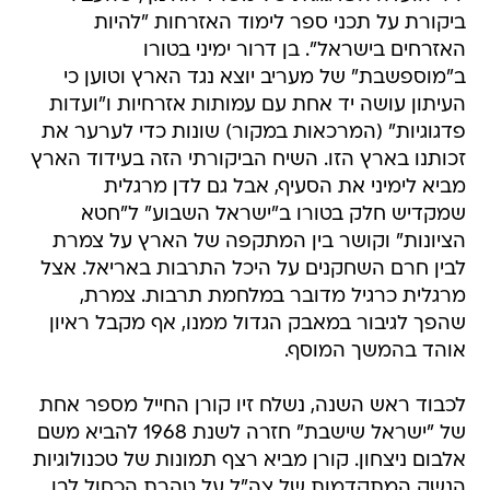
ביקורת על תכני ספר לימוד האזרחות "להיות
האזרחים בישראל". בן דרור ימיני בטורו
ב"מוספשבת" של מעריב יוצא נגד הארץ וטוען כי
העיתון עושה יד אחת עם עמותות אזרחיות ו"ועדות
פדגוגיות" (המרכאות במקור) שונות כדי לערער את
זכותנו בארץ הזו. השיח הביקורתי הזה בעידוד הארץ
מביא לימיני את הסעיף, אבל גם לדן מרגלית
שמקדיש חלק בטורו ב"ישראל השבוע" ל"חטא
הציונות" וקושר בין המתקפה של הארץ על צמרת
לבין חרם השחקנים על היכל התרבות באריאל. אצל
מרגלית כרגיל מדובר במלחמת תרבות. צמרת,
שהפך לגיבור במאבק הגדול ממנו, אף מקבל ראיון
אוהד בהמשך המוסף.
לכבוד ראש השנה, נשלח זיו קורן החייל מספר אחת
של "ישראל שישבת" חזרה לשנת 1968 להביא משם
אלבום ניצחון. קורן מביא רצף תמונות של טכנולוגיות
הנשק המתקדמות של צה"ל על טהרת הכחול לבן.