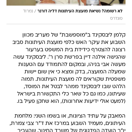
/
לא רשומה? נשיאת מועצת העיתונות דליה דורנר
נמרוד
סונדרס
קלמן ליבסקינד ב"מוספשבת" של מעריב מכוון
השבוע את עיקר האש כלפי מועצת העיתונות סביב
רצונה להצטרף כידידת בית המשפט בערעור
שהגישה אילנה דיין בפרשת סרן ר'. ליבסקינד עשה
מעשה אבי בניהו, ובמקום להתמודד עם הטענות
שמעלה המועצה, בדק ומצא כי אין שום יישות
משפטית שקוראים לה מועצת העיתונות. תמוה
הלהט שבו ליבסקינד ממהר לבטל את המוסד,
שעיתונו, כמו גם כל שאר כלי התקשורת בישראל
(למעט אולי ידיעות אחרונות), הוא שחקן פעיל בו.
המאבק על עתיד הציונות, או בשמו השני: מלחמת
העיתונים, מעמיד השבוע במרכז את ד"ר צבי צמרת,
יו"ר הועדה הפדגוגית של משרד החינוך, שהעביר