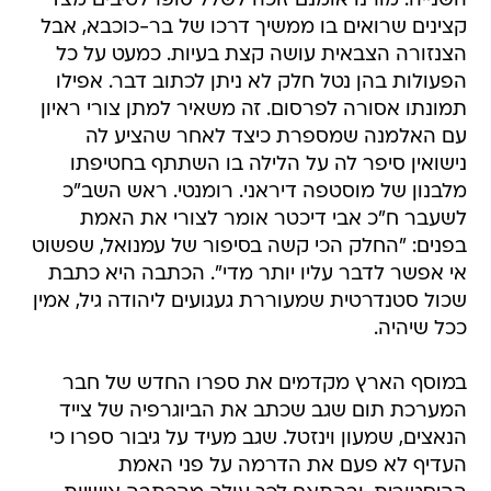
השנייה. מורנו אומנם זוכה לשלל סופרלטיבים מצד
קצינים שרואים בו ממשיך דרכו של בר-כוכבא, אבל
הצנזורה הצבאית עושה קצת בעיות. כמעט על כל
הפעולות בהן נטל חלק לא ניתן לכתוב דבר. אפילו
תמונתו אסורה לפרסום. זה משאיר למתן צורי ראיון
עם האלמנה שמספרת כיצד לאחר שהציע לה
נישואין סיפר לה על הלילה בו השתתף בחטיפתו
מלבנון של מוסטפה דיראני. רומנטי. ראש השב"כ
לשעבר ח"כ אבי דיכטר אומר לצורי את האמת
בפנים: "החלק הכי קשה בסיפור של עמנואל, שפשוט
אי אפשר לדבר עליו יותר מדי". הכתבה היא כתבת
שכול סטנדרטית שמעוררת געגועים ליהודה גיל, אמין
ככל שיהיה.
במוסף הארץ מקדמים את ספרו החדש של חבר
המערכת תום שגב שכתב את הביוגרפיה של צייד
הנאצים, שמעון וינזטל. שגב מעיד על גיבור ספרו כי
העדיף לא פעם את הדרמה על פני האמת