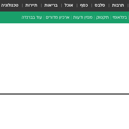
תרבות
סלבס
כסף
אוכל
בריאות
תיירות
טכנולוגיה
בינלאומי
תיקטוק
מגזין ודעות
ארכיון מדורים
עוד בברנז'ה
זמן צהוב
כתבו לנו
מדור סוף