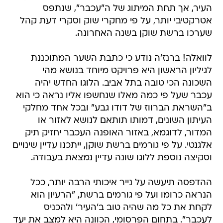
העיר, אך תחת המיתוג של ה"עכבר", שנתפס
אטרקטיבי יותר, על פי מחקרי שוק וסקרי דעת קהל
שערכו ברשת שוקן בשנה האחרונה.
לוואלה! ברנז'ה נודע כי כתבת השער המתוכננת
לגיליון הראשון היא פרויקט מיוחד בנושא מהי
השכונה הכי טובה בתל אביב. הלוגו החדש יהיה
עכבר שעל פי כמה מאלו שנחשפו אליו נראה כי הוא
ב"השראת הברווז של דודו גבע" ובכל אחד מחלקי
העיתון השונים, דמותו תותאם לנושא לאזור או
המדור, לדוגמא, באזור האופנה העכבר יחזיק תיק
אלגנטי. על פי גורמים ברשת שוקן, ייתכנו עדיין שינויים
וסקיצה נוספת ללוגו שונה עדיין נמצאת בעבודה.
ההדפסה תיעשה על נייר איכותי הרבה יותר, ככל
הנראה כרומו ועל פי גורמים ברשת, "הרעיון הוא
לקחת את כל מה שהיה טוב ב'העיר' ולהכניס
לעכבר". בתחום הפרסומי, הכוונה היא למצב את יעד