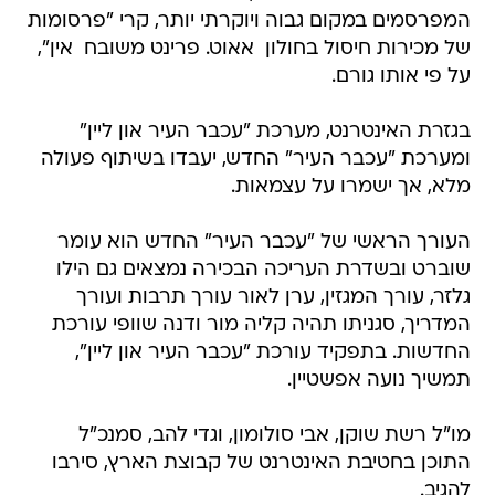
המפרסמים במקום גבוה ויוקרתי יותר, קרי "פרסומות
של מכירות חיסול בחולון  אאוט. פרינט משובח  אין",
על פי אותו גורם.
בגזרת האינטרנט, מערכת "עכבר העיר און ליין"
ומערכת "עכבר העיר" החדש, יעבדו בשיתוף פעולה
מלא, אך ישמרו על עצמאות.
העורך הראשי של "עכבר העיר" החדש הוא עומר
שוברט ובשדרת העריכה הבכירה נמצאים גם הילו
גלזר, עורך המגזין, ערן לאור עורך תרבות ועורך
המדריך, סגניתו תהיה קליה מור ודנה שוופי עורכת
החדשות. בתפקיד עורכת "עכבר העיר און ליין",
תמשיך נועה אפשטיין.
מו"ל רשת שוקן, אבי סולומון, וגדי להב, סמנכ"ל
התוכן בחטיבת האינטרנט של קבוצת הארץ, סירבו
להגיב.