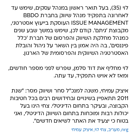
לוי (35), בעל תואר ראשון במנהל עסקים, שימש עד
לאחרונה בתפקיד מנהל שיווק בחברת BBDO
ISSUE MANAGEMENT העוסקת בייעוץ אסטרטגי,
מקבוצת 'גיתם'. קודם לכן, שימש במשך שבע שנים
כמנהל מחלקת השיווק והפרסום של חברת 'כלל
פיננסים', בה היה אמון בין השאר על ניהול והובלת
האסטרטגיה השיווקית והפרסומית של הארגון.
לוי מחליף את דוד סלמן, שפרש לפני מספר חודשים,
ומאז לא אויש התפקיד, עד עתה.
איציק עמיחי, משנה למנכ"ל סחר ושיווק מסר: "שנת
2011 תתאפיין בשינויים ובחידושים רבים בכל חטיבות
הקבוצה, ובעיקר בתחום הדיגיטלי. צחי הינו בעל
יכולות רבות ומוכחות בתחום השיווק הדיגיטלי, ואני
בטוח כי יצעיד את האתר לשיאים חדשים".
nrg
מעריב
צחי לוי
איציק עמיחי