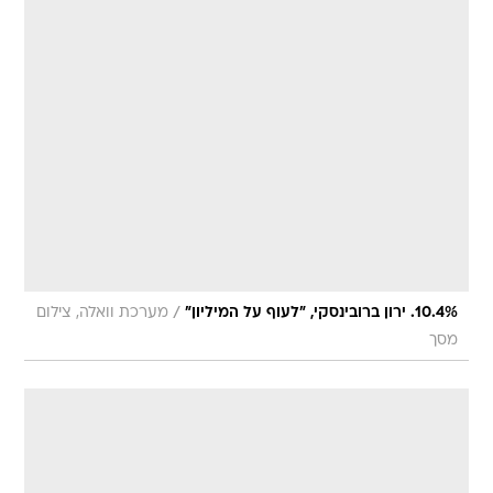
/
10.4%. ירון ברובינסקי, "לעוף על המיליון"
מערכת וואלה, צילום
מסך