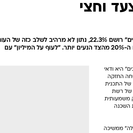
צעד וחצי
חצי הגמר של "רוקדים עם כוכבים" רושם 22.3%, נתון לא מרהיב לשלב כזה של ה
אבל לפחות רואים ברשת את קו ה-20% מהצד הנעים יותר. "לעוף על המיליון" עם
ם" היא ודאי
יחה החזקה
2. חצי הגמר של התכנית
טיים של רשת
ק משמעותית
 השכנה
1 ו-"אולפן לילה" ממשיכה