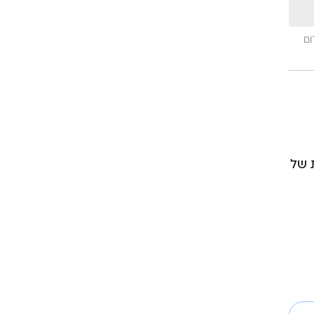
ום
ות של