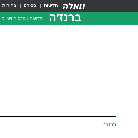
חדשות
ספורט
בחירות
ברנז'ה
חדשות
פרסום ושיווק
ברנז'ה