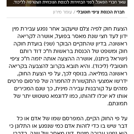
/
חברת הכנסת ציפי חוטובלי
עומר מירון
הצעת חוק לפיה צלם שיעקוב אחר נפגע עבירת מין
ידון לעד חצי שנת מאסר בפועל, אושרה לקריאה
ראשונה. בדיון שהתקיים הבוקר (שני) בועדת חוקה
חוק ומשפט של הכנסת בראשות ח"כ דוד רותם
(ישראל ביתנו), אושרה ההצעה אותה יזמה ח"כ ציפי
חוטובלי (ליכוד). והיא תובא בקרוב להצבעה בקריאה
ראשונה במליאה. בנוסף לכך, על פי הצעת החוק,
ידרשו אמצעי התקשורת להחמרה של פרסום פרטים
מזהים על קורבנות עבירה מינית, כך שגם המכירים
אותו לא יוכלו לזהותו, כמו לדוגמא טשטוש יתר של
תמונתם.
על פי החוק הקיים, המפרסם שמו של אדם או כל
דבר שיש בו כדי לזהות אדם כמי שנפגע או התלונן כי
הוא נפגע עבירה מינית, דינו מאסר של שנה. בדברי