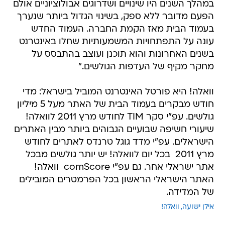
במהלך השנים היו שינויים ושדרוגים אבולוציוניים אולם
הפעם מדובר ללא ספק, בשינוי הגדול ביותר שנערך
בעמוד הבית מאז הקמת החברה. העמוד החדש
עונה על התפתחויות המשמעותיות שחלו באינטרנט
בשנים האחרונות והוא תוכנן ועוצב בהתבסס על
מחקר מקיף של העדפות הגולשים."
וואלה! היא פורטל האינטרנט המוביל בישראל: מדי
חודש מבקרים בעמוד הבית של האתר מעל 5 מיליון
גולשים. עפ"י סקר TIM לחודש מרץ 2011 לוואלה!
שיעורי חשיפה שבועיים הגבוהים ביותר מבין האתרים
הישראלים. עפ"י מדד גוגל טרנדס לאתרים לחודש
מרץ 2011  בכל יום לוואלה! יש יותר גולשים מבכל
אתר ישראלי אחר. גם עפ"י comScore  וואלה!
האתר הישראלי הראשון בכל הפרמטרים המובילים
של המדידה.
אילן ישועה
וואלה!