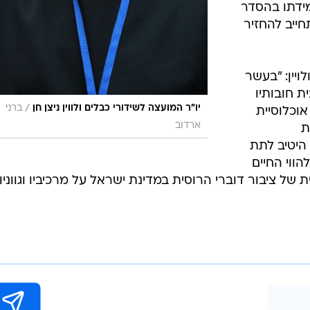
מידתו בהסדר
ייב להחזיר
לויין: "בעשר
עמד ערוץ 9 במרבית חובותיו
/
יו"ר המועצה לשידורי כבלים ולווין ניצן חן
ברני
וכלוסיית
ארדוב
ת
היטיב לתת
הווי החיים
של ציבור דוברי הרוסית במדינת ישראל על מרכיביו וגווניו"