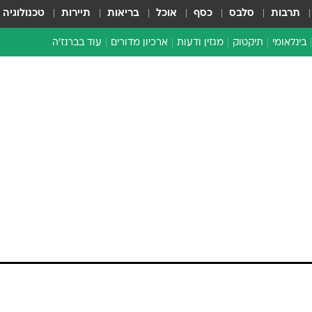
תרבות
סלבס
כסף
אוכל
בריאות
תיירות
טכנולוגיה
בינלאומי
תיקטוק
מגזין ודעות
ארכיון מדורים
עוד בברנז'ה
זמן צהוב
כתבו לנו
מדור סוף