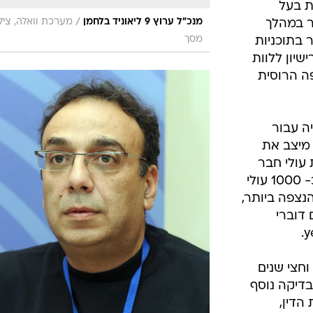
ת בעל
/
מנכ"ל ערוץ 9 ליאוניד בלחמן
מערכת וואלה, ציל
ר במהלך
מסך
 בתוכניות
שיון ללוות
ה הרוסית
ה עבור
שכת הפרסום הממשלתית, ערוץ 9 מיצב את
 עולי חבר
העמים. 51% מקרב מדגם מייצג של כ- 1000 עולי
ת ערוץ 9 כערוץ הנצפה ביותר,
 דוברי
חצי שנים
בדיקה נוסף
הדין,