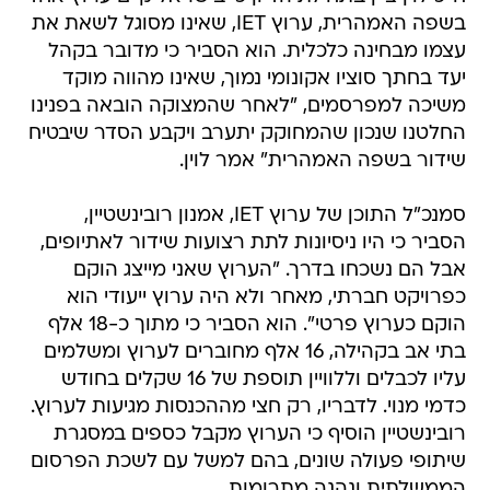
בשפה האמהרית, ערוץ IET, שאינו מסוגל לשאת את
עצמו מבחינה כלכלית. הוא הסביר כי מדובר בקהל
יעד בחתך סוציו אקונומי נמוך, שאינו מהווה מוקד
משיכה למפרסמים, "לאחר שהמצוקה הובאה בפנינו
החלטנו שנכון שהמחוקק יתערב ויקבע הסדר שיבטיח
שידור בשפה האמהרית" אמר לוין.
סמנכ"ל התוכן של ערוץ IET, אמנון רובינשטיין,
הסביר כי היו ניסיונות לתת רצועות שידור לאתיופים,
אבל הם נשכחו בדרך. "הערוץ שאני מייצג הוקם
כפרויקט חברתי, מאחר ולא היה ערוץ ייעודי הוא
הוקם כערוץ פרטי". הוא הסביר כי מתוך כ-18 אלף
בתי אב בקהילה, 16 אלף מחוברים לערוץ ומשלמים
עליו לכבלים וללוויין תוספת של 16 שקלים בחודש
כדמי מנוי. לדבריו, רק חצי מההכנסות מגיעות לערוץ.
רובינשטיין הוסיף כי הערוץ מקבל כספים במסגרת
שיתופי פעולה שונים, בהם למשל עם לשכת הפרסום
הממשלתית ונהנה מתרומות.