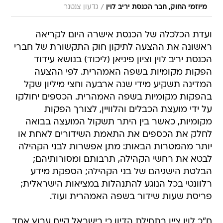
/
מיוזמי החוק, חבר הכנסת יריב לוין
גדעון צנטנר
ועדת הכלכלה של הכנסת אישרה היום לקריאה
ראשונה את ההצעה לתיקון חוק התקשורת של חברי
הכנסת יריב לוין וציון פיניאן (ליכוד) בנושא עידוד
הפקות מקומיות בשפה האמהרית. לפי ההצעה
המדינה תשקיע מידי שנה ארבעה וחצי מיליון שקל
בהפקות מקומיות בשפה האמהרית. הכספים יחולקו
על ידי מועצת הכבלים והלוויין, לצורך הפקות
מקומיות, כאשר בין היתר תשקול המועצה בבואה
לחלק את הכספים את התאמת השידורים לאחת או
יותר מהמטרות הבאות: מתן אפשרות לבני הקהילה
לבטא את רחשי הקהילה, תרבותם ומסורותיהם;
הבלטת הישגיהם של בני הקהילה; הספקת מידע
רלוונטי בכל הנוגע להתנהלות במציאות הישראלית;
פריסת שעות שידור בשפה האמהרית ועוד.
ח"כ לוין ציין בתחילת הדיון כי בישראל קיים ערוץ אחד