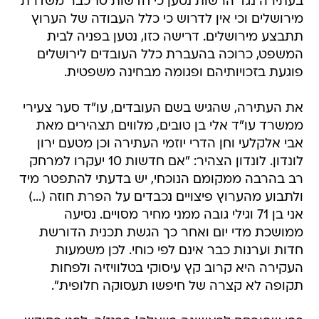
בעתירה נגד הרשות נטען כי חדשות 10 כבר משדרת
מירושלים וכי אין לדרוש כי כלל העבודה של הערוץ
תתבצע מירושלים. דרישה כזו, נטען בפניה לבית
המשפט, כרוכה בהעברת כלל העובדים לירושלים
פוגעת בזכויותיהם ופגומה מבחינה משפטית.
את העתירה, שהגיש בשם העובדים, עו"ד סער צעירי
ממשרד עו"ד אלי בן טובים, מלווים תצהירים מאת
אבי אלקלעי וחן הדרי יוזמי העתירה וכן מטעם ירון
לונדון. לונדון הצהיר: "אם חדשות 10 יעקרו למרחק
רב בהרבה ממקומם הנוכחי, יש בדעתי להתפטר מיד
ולתבוע מהערוץ פיצויים נכבדים על הפרת חוזה (...)
אני בן 71 וגילי גובה ממני מחיר מסויים. נסיעה
ממושכת מדי יום ואחר כך הגשת תכנית הדורשת
חדות וערנות כבר אינם לפי כוחי. לכן משמעות
העקירה היא קרוב קץ עיסוקי בטלוויזיה ולפחות
תקופה לא קצרה של חיפשו תעסוקה חלופית".