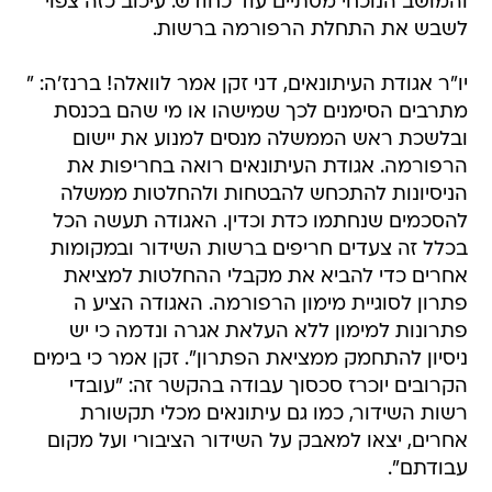
והמושב הנוכחי מסתיים עוד כחודש. עיכוב כזה צפוי
לשבש את התחלת הרפורמה ברשות.
יו"ר אגודת העיתונאים, דני זקן אמר לוואלה! ברנז'ה: "
מתרבים הסימנים לכך שמישהו או מי שהם בכנסת
ובלשכת ראש הממשלה מנסים למנוע את יישום
הרפורמה. אגודת העיתונאים רואה בחריפות את
הניסיונות להתכחש להבטחות ולהחלטות ממשלה
להסכמים שנחתמו כדת וכדין. האגודה תעשה הכל
בכלל זה צעדים חריפים ברשות השידור ובמקומות
אחרים כדי להביא את מקבלי ההחלטות למציאת
פתרון לסוגיית מימון הרפורמה. האגודה הציע ה
פתרונות למימון ללא העלאת אגרה ונדמה כי יש
ניסיון להתחמק ממציאת הפתרון". זקן אמר כי בימים
הקרובים יוכרז סכסוך עבודה בהקשר זה: "עובדי
רשות השידור, כמו גם עיתונאים מכלי תקשורת
אחרים, יצאו למאבק על השידור הציבורי ועל מקום
עבודתם".