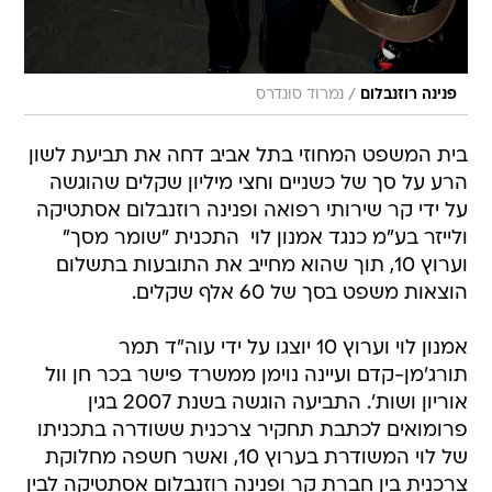
/
פנינה רוזנבלום
נמרוד סונדרס
בית המשפט המחוזי בתל אביב דחה את תביעת לשון
הרע על סך של כשניים וחצי מיליון שקלים שהוגשה
על ידי קר שירותי רפואה ופנינה רוזנבלום אסתטיקה
ולייזר בע"מ כנגד אמנון לוי  התכנית "שומר מסך"
וערוץ 10, תוך שהוא מחייב את התובעות בתשלום
הוצאות משפט בסך של 60 אלף שקלים.
אמנון לוי וערוץ 10 יוצגו על ידי עוה"ד תמר
תורג'מן-קדם ועיינה נוימן ממשרד פישר בכר חן וול
אוריון ושות'. התביעה הוגשה בשנת 2007 בגין
פרומואים לכתבת תחקיר צרכנית ששודרה בתכניתו
של לוי המשודרת בערוץ 10, ואשר חשפה מחלוקת
צרכנית בין חברת קר ופנינה רוזנבלום אסתטיקה לבין