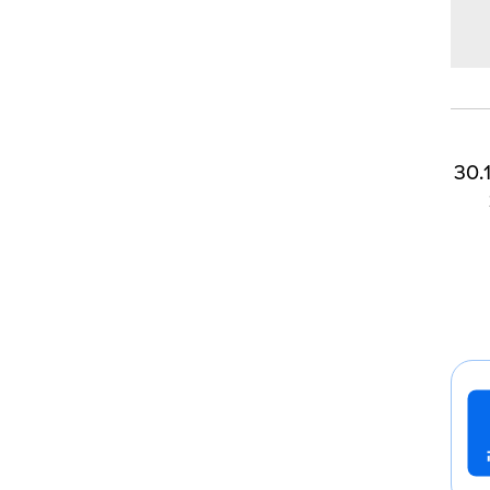
שודרת החל סוף יוני והרייטינג הממוצע שלה עומד כעת על 30.1%
-2%