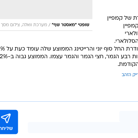
 של קמפיין
/
שופטי "מאסטר שף"
מערכת וואלה, צילום מסך
מפיין
לארי
סלולארי.
העונה ה שניה של "מאסטר שף" מ
- לפני השלבים המכריעים שהם תכניות רבע הגמר, חצי הגמר והגמר עצמו. הממוצע גבוה ב
קודמת.
ייק הזהב