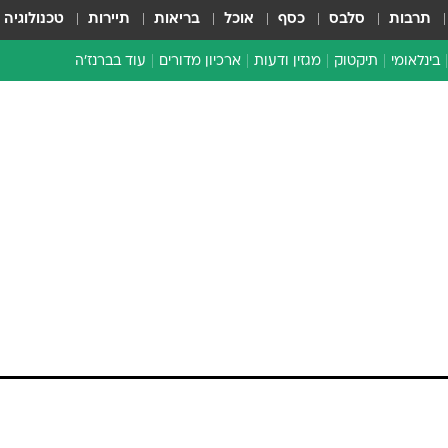
תרבות
סלבס
כסף
אוכל
בריאות
תיירות
טכנולוגיה
בינלאומי
תיקטוק
מגזין ודעות
ארכיון מדורים
עוד בברנז'ה
זמן צהוב
כתבו לנו
מדור סוף