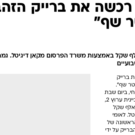
 רכשה את ברייק הזה
 שף"
יק נרכש בעלות של 250 אלף שקל באמצעות משרד הפרסום מקאן דיגיטל. גמ
ועיים
ת ברייק
ר שף".
י, ביום שבת
ה- 24 בספטמבר במסגרת שידורי זכיינית ערוץ 2,
. הברייק נרכש בעלות של 250 אלף שקל
ל. לאומי
הראשונה של
רייק על ידי