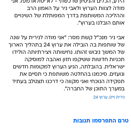
הידע, הכלים והניסיון שרכשתי - לא יסולאו מפז. אני
מודה לצוות הערוץ ולאבי ניר על האמון הרב
וההליכה המשותפת בדרך המפותלת של השינויים
אותם הובלנו בערוץ".
אבי ניר מנכ"ל קשת מסר: "אני מודה לנירית על שנה
של שותפות בה הובילה את ערוץ 24 בתהליך הארוך
של המשך גיבוש זהותו. נחישותה ויצירתיותה הולידו
תכניות חדשות ששיקפו חזון ואהבה למוסיקה
ישראלית. בהובלתה, הגיע הערוץ למקומות חדשים
ונועזים. סיכמנו בהחלטה משותפת כי תסיים את
תפקידה הנוכחי ואני מקווה כי דרכנו תצטלב בעתיד
במערך התוכן של החברה".
נירית וייס
ערוץ 24
טרם התפרסמו תגובות