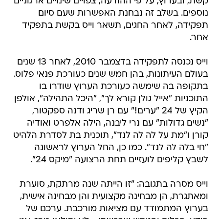
קשת, ובערוץ, על פי ההודעה, צפויים שינויים ארגוניים
נוספים. בשלב זה נבחנת האפשרות שעם סיום
תפקידה, לאחר החגים, תשאר וייס בקשת בתפקיד
אחר.
וייס נכנסה לתפקידה בדצמבר 2010, לאחר 13 שנים
בעולם העיתונות, בהן חמש שנים כעורכת פנאי פלוס.
בתקופה בה שימשה כעורכת הערוץ שודרו בו
התוכניות "אייל גולן קורא לך", "היכל התהילה", אולפן
הקיץ של 24 "ערים!" עם רן שריג ודנה ספקטור,
"נשים גדולות" עם נרי ליבנה, הילה אלפרט ואודיה
קורן ו"מת על לה לה לנד", תוכנית בת לסדרת הלהיט
"חי בלה לה לנד". כמו כן, החל הערוץ לראשונה
לשבץ קליפים לועזיים תחת הרצועה "מיקס 24".
וייס מסרה בתגובה: "זו הייתה שנה מרתקת, סוערת
ומאתגרת, הן מבחינה מקצועית והן מבחינה אישית,
בערוץ המתמודד עם מציאות מורכבת. ערכם של