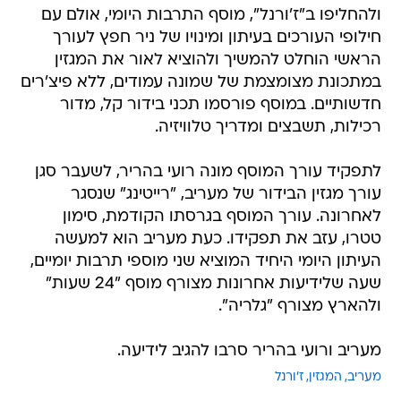
ולהחליפו ב"ז'ורנל", מוסף התרבות היומי, אולם עם
חילופי העורכים בעיתון ומינויו של ניר חפץ לעורך
הראשי הוחלט להמשיך ולהוציא לאור את המגזין
במתכונת מצומצמת של שמונה עמודים, ללא פיצ'רים
חדשותיים. במוסף פורסמו תכני בידור קל, מדור
רכילות, תשבצים ומדריך טלוויזיה.
לתפקיד עורך המוסף מונה רועי בהריר, לשעבר סגן
עורך מגזין הבידור של מעריב, "רייטינג" שנסגר
לאחרונה. עורך המוסף בגרסתו הקודמת, סימון
טטרו, עזב את תפקידו. כעת מעריב הוא למעשה
העיתון היומי היחיד המוציא שני מוספי תרבות יומיים,
שעה שלידיעות אחרונות מצורף מוסף "24 שעות"
ולהארץ מצורף "גלריה".
מעריב ורועי בהריר סרבו להגיב לידיעה.
מעריב
המגזין
ז'ורנל