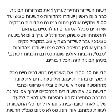
רשות השידור תחזיר לערוץ 1 את מהדורות הבוקר.
כבר ביום ראשון ישודרו מהדורות מהשעות 6:30 ועד
9:00 ויתקיים אולפן פתוח כמו גם מהדורות מבזקים
ושידורים מכלל המוקדים הרלוונטיים בהתאם
להתפתחויות. משחק הכדורגל שיערך ביום א' בשעה
20:30 יועבר לשידור בערוץ 33. במקביל מקים
הערוץ אולפן במצפה הילה ממנו ישודרו מהדורות
"מבט", תוכניות אולפן שונות כמו גם תוכניות רשת ב'
ביניהן הבוקר הזה והכל דיבורים.
חדשות 10 יסקרו את האירועים במשדרים חיים מכל
המוקדים בהנחיית יעקב אילון, שהקדים את שובו
מהחופשה ותמר איש שלום ובליווי פרשני וכתבי
חדשות 10. את השידורים המרכזיים יערוך אפי טריגר.
בחברה התחייבו לנהוג בזהירות ולא להציק לגלעד
שליט לאחר שובו הביתה, וקראו ליתר כלי התקשורת
לעשות כמותם. אורי רוזן, ממלא מקום מנכ"ל חדשות