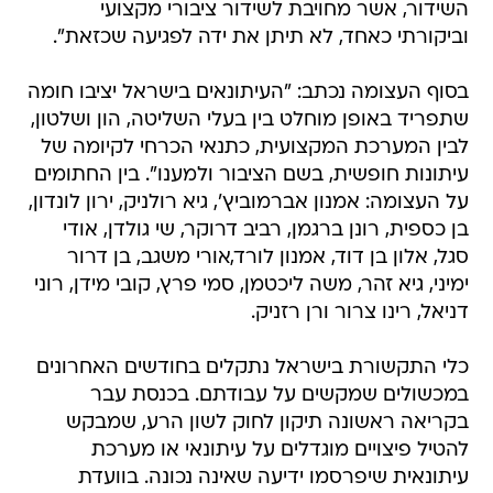
השידור, אשר מחויבת לשידור ציבורי מקצועי
וביקורתי כאחד, לא תיתן את ידה לפגיעה שכזאת".
בסוף העצומה נכתב: "העיתונאים בישראל יציבו חומה
שתפריד באופן מוחלט בין בעלי השליטה, הון ושלטון,
לבין המערכת המקצועית, כתנאי הכרחי לקיומה של
עיתונות חופשית, בשם הציבור ולמענו". בין החתומים
על העצומה: אמנון אברמוביץ', גיא רולניק, ירון לונדון,
בן כספית, רונן ברגמן, רביב דרוקר, שי גולדן, אודי
סגל, אלון בן דוד, אמנון לורד,אורי משגב, בן דרור
ימיני, גיא זהר, משה ליכטמן, סמי פרץ, קובי מידן, רוני
דניאל, רינו צרור ורן רזניק.
כלי התקשורת בישראל נתקלים בחודשים האחרונים
במכשולים שמקשים על עבודתם. בכנסת עבר
בקריאה ראשונה תיקון לחוק לשון הרע, שמבקש
להטיל פיצויים מוגדלים על עיתונאי או מערכת
עיתונאית שיפרסמו ידיעה שאינה נכונה. בוועדת