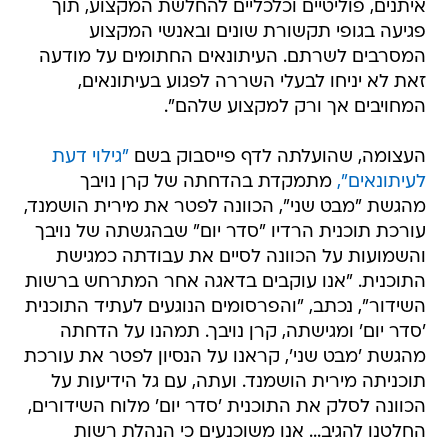
איתנים, פוליטיים וכלכליים להחלשת המקצוע, תוך
פגיעה בגופי תקשורת שונים ובאנשי המקצוע
המסרבים לשרתם. העיתונאים החתומים על מודעה
זאת לא יניחו לבעלי השררה לפגוע בעיתונאים,
המחויבים אך ורק למקצוע שלהם".
העצומה, שהועלתה לדף פייסבוק בשם
"גילוי דעת
לעיתונאים",
מתמקדת בהדחתה של קרן נויבך
מהגשת "מבט שני", הכוונה לפטר את מירית הושמנד,
עורכת תוכנית הרדיו "סדר יום" שבהגשתה של נויבך
והשמועות על הכוונה לסיים את עבודתה כמגישת
התוכנית. "אנו עוקבים בדאגה אחר המתרחש ברשות
השידור", נכתב, "והפרסומים הנוגעים לעתיד התוכנית
'סדר יום' ומגישתה, קרן נויבך. תמהנו על הדחתה
מהגשת 'מבט שני', קראנו על הנסיון לפטר את עורכת
תוכניתה מירית הושמנד. ועתה, עם גל הידיעות על
הכוונה לסלק את התוכנית 'סדר יום' מלוח השידורים,
החלטנו להגיב... אנו משוכנעים כי הנהלת רשות