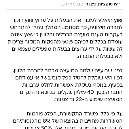
/
יהיו סנקציות. ניצן חן
ברני ארדוב
yes תיאלץ למכור את הבעלות על ערוץ yes דוקו
לחברה חיצונית, כך מסתמן. המהלך עתיד להתרחש
בעקבות טענת מועצת הכבלים והלוויין כי yes איננה
עומדת בכללים לפיהם 50% מהפקות המקור צריכות
להיעשות על ידי ערוצים בבעלות מפעילים עצמאיים
ולא בבעלות החברה.
לפני שבועיים שלחה המועצה מכתב לחברת הלווין,
לפיו היא שוקלת להטיל כפל קנס בשל אי עמידתם
בסעיף. בנוסף, נשקלת אפשרות לחלט ערבויות
החברה בסך 40 מיליון שקלים. בנושא זה תקיים
המועצה שימוע ב-22 בדצמבר.
על פי כללי משרד התקשורת, הפלטפורמות
המשדרות מחוייבות בהוצאה של 8% מהכנסותיהם
לטובת הפקות מקור. מתוך אלו, 50% צריכים