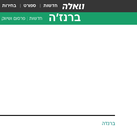
חדשות
ספורט
בחירות
ברנז'ה
חדשות
פרסום ושיווק
ברנז'ה