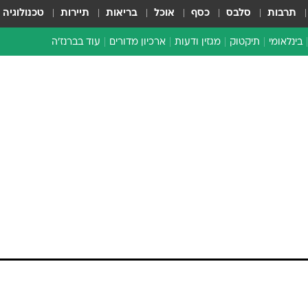
תרבות
סלבס
כסף
אוכל
בריאות
תיירות
טכנולוגיה
בינלאומי
תיקטוק
מגזין ודעות
ארכיון מדורים
עוד בברנז'ה
זמן צהוב
כתבו לנו
מדור סוף