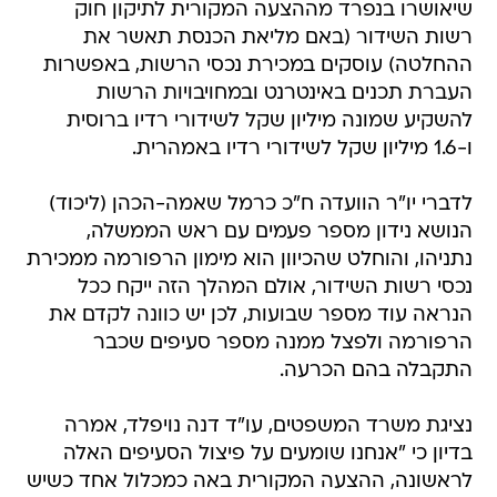
שיאושרו בנפרד מההצעה המקורית לתיקון חוק
רשות השידור (באם מליאת הכנסת תאשר את
ההחלטה) עוסקים במכירת נכסי הרשות, באפשרות
העברת תכנים באינטרנט ובמחויבויות הרשות
להשקיע שמונה מיליון שקל לשידורי רדיו ברוסית
ו-1.6 מיליון שקל לשידורי רדיו באמהרית.
לדברי יו"ר הוועדה ח"כ כרמל שאמה-הכהן (ליכוד)
הנושא נידון מספר פעמים עם ראש הממשלה,
נתניהו, והוחלט שהכיוון הוא מימון הרפורמה ממכירת
נכסי רשות השידור, אולם המהלך הזה ייקח ככל
הנראה עוד מספר שבועות, לכן יש כוונה לקדם את
הרפורמה ולפצל ממנה מספר סעיפים שכבר
התקבלה בהם הכרעה.
נציגת משרד המשפטים, עו"ד דנה נויפלד, אמרה
בדיון כי "אנחנו שומעים על פיצול הסעיפים האלה
לראשונה, ההצעה המקורית באה כמכלול אחד כשיש