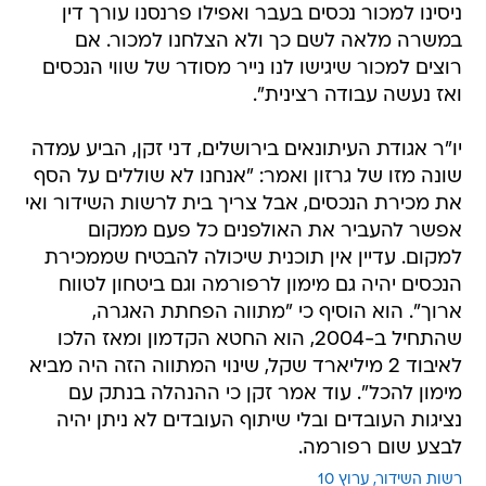
ניסינו למכור נכסים בעבר ואפילו פרנסנו עורך דין
במשרה מלאה לשם כך ולא הצלחנו למכור. אם
רוצים למכור שיגישו לנו נייר מסודר של שווי הנכסים
ואז נעשה עבודה רצינית".
יו"ר אגודת העיתונאים בירושלים, דני זקן, הביע עמדה
שונה מזו של גרזון ואמר: "אנחנו לא שוללים על הסף
את מכירת הנכסים, אבל צריך בית לרשות השידור ואי
אפשר להעביר את האולפנים כל פעם ממקום
למקום. עדיין אין תוכנית שיכולה להבטיח שממכירת
הנכסים יהיה גם מימון לרפורמה וגם ביטחון לטווח
ארוך". הוא הוסיף כי "מתווה הפחתת האגרה,
שהתחיל ב-2004, הוא החטא הקדמון ומאז הלכו
לאיבוד 2 מיליארד שקל, שינוי המתווה הזה היה מביא
מימון להכל". עוד אמר זקן כי ההנהלה בנתק עם
נציגות העובדים ובלי שיתוף העובדים לא ניתן יהיה
לבצע שום רפורמה.
רשות השידור
ערוץ 10