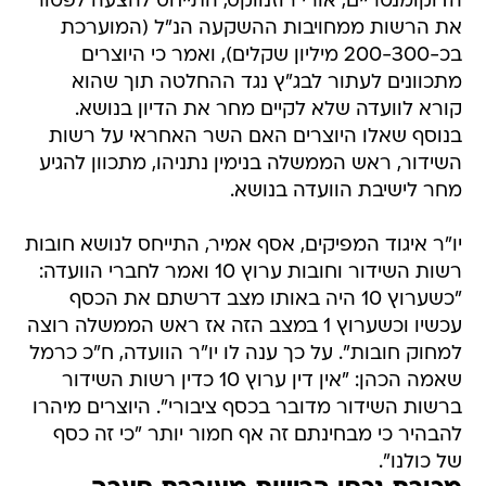
הדוקומנטריים, אורי רוזנווקס, התייחס להצעה לפטור
את הרשות ממחויבות ההשקעה הנ"ל (המוערכת
בכ-200-300 מיליון שקלים), ואמר כי היוצרים
מתכוונים לעתור לבג"ץ נגד ההחלטה תוך שהוא
קורא לוועדה שלא לקיים מחר את הדיון בנושא.
בנוסף שאלו היוצרים האם השר האחראי על רשות
השידור, ראש הממשלה בנימין נתניהו, מתכוון להגיע
מחר לישיבת הוועדה בנושא.
יו"ר איגוד המפיקים, אסף אמיר, התייחס לנושא חובות
רשות השידור וחובות ערוץ 10 ואמר לחברי הוועדה:
"כשערוץ 10 היה באותו מצב דרשתם את הכסף
עכשיו וכשערוץ 1 במצב הזה אז ראש הממשלה רוצה
למחוק חובות". על כך ענה לו יו"ר הוועדה, ח"כ כרמל
שאמה הכהן: "אין דין ערוץ 10 כדין רשות השידור 
ברשות השידור מדובר בכסף ציבורי". היוצרים מיהרו
להבהיר כי מבחינתם זה אף חמור יותר "כי זה כסף
של כולנו".