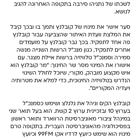
לשכתו של נתניהו סירבה בתקופה האחרונה להגיב
לנושא.
סער אישר את מינויו של קובלנץ ותמך בו ובכך קיבל
את המלצת וועדת האיתור שהצביעה עבור קובלנץ
פה אחד לתפקיד. בכך גבר קובלנץ על מועמדים
אחרים לתפקיד, כגון מנכ"ל הרשות השנייה מנשה
סמירה וסמנכ"ל טלוויזיה ברשות איילת מצגר. עם
אישורו את המינוי מסר שר החינוך: "מר קובלנץ הוא
איש מקצוע מובהק, מקורי, שיוכל לחולל השינוי
הנדרש בטלוויזיה החינוכית, כדי למלא את מטרותיה
ויעדיה המקוריים".
קובלנץ הקים וניהל את גלגלצ ושימש כסמנכ"ל
בערוץ 10 ובזכיינית ערוץ 2 קשת. הוא בעל תואר שני
במינהל ציבורי מאוניברסיטת הרווארד ותואר ראשון
בפסיכולוגיה מהאוניברסיטה העברית. בתקופה טרם
מינויו הוא שימש כיועץ לרדיו אקו 99FM וכיועץ