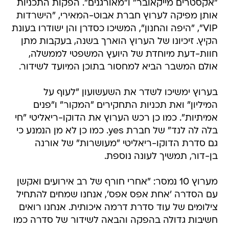
"אקסטרים מייקאובר" ו"מאורגנים". הפקות התכניות
אותן מפיקה לערוץ חברת אבוט-המאירי, "הישרדות
VIP", "היפה והחנון", המשיכו כסדרן והן ישודרו בעונת
הקיץ. זיכיונו של הערוץ הוארך בשנה, בעקבות מתן
חוות-דעת מיוחדת של היועץ המשפטי לממשלה,
אולם המשבר הביא למחסור בתוכן המיועד לשידור.
בערוץ ימשיכו לשדר את השעשועון "לעוף על
המיליון" ואת תכניות התחקירים "המקור" ו"פנים
אמיתיות". כמו כן רכש הערוץ את הדוקו-ריאליטי "חי
בלה לה לנד" של חברת yes. כמו כן לא מן הנמנע כי
גם סדרת הדוקו-ריאליטי "מעושרות" של אורנה
בן-דור, תמשיך לעונה נוספת.
מערוץ 10 נמסר: "אחרי חורף של רב אירועים ואקשן
עם הסדרה 'אחת אפס אפס', אנחנו שמחים להתחיל
צילומים של עוד סדרת דרמה איכותית. אנחנו רואים
חשיבות גדולה בהפקה והבאה לשידור של סדרה כמו