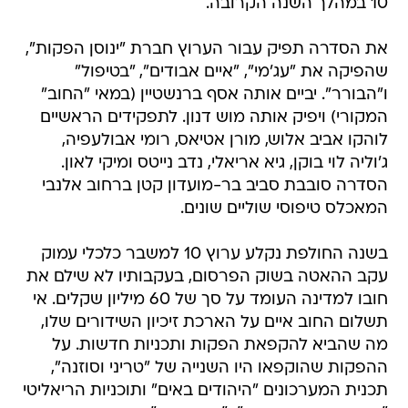
10 במהלך השנה הקרובה.
את הסדרה תפיק עבור הערוץ חברת "ינוסן הפקות",
שהפיקה את "עג'מי", "איים אבודים", "בטיפול"
ו"הבורר". יביים אותה אסף ברנשטיין (במאי "החוב"
המקורי) ויפיק אותה מוש דנון. לתפקידים הראשיים
לוהקו אביב אלוש, מורן אטיאס, רומי אבולעפיה,
ג'וליה לוי בוקן, גיא אריאלי, נדב נייטס ומיקי לאון.
הסדרה סובבת סביב בר-מועדון קטן ברחוב אלנבי
המאכלס טיפוסי שוליים שונים.
בשנה החולפת נקלע ערוץ 10 למשבר כלכלי עמוק
עקב ההאטה בשוק הפרסום, בעקבותיו לא שילם את
חובו למדינה העומד על סך של 60 מיליון שקלים. אי
תשלום החוב איים על הארכת זיכיון השידורים שלו,
מה שהביא להקפאת הפקות ותכניות חדשות. על
ההפקות שהוקפאו היו השנייה של "טריני וסוזנה",
תכנית המערכונים "היהודים באים" ותוכניות הריאליטי