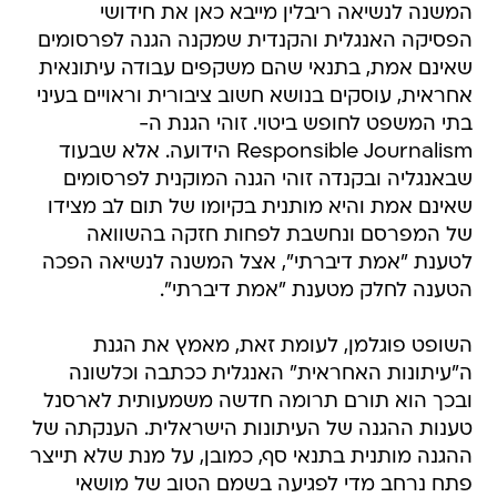
המשנה לנשיאה ריבלין מייבא כאן את חידושי
הפסיקה האנגלית והקנדית שמקנה הגנה לפרסומים
שאינם אמת, בתנאי שהם משקפים עבודה עיתונאית
אחראית, עוסקים בנושא חשוב ציבורית וראויים בעיני
בתי המשפט לחופש ביטוי. זוהי הגנת ה-
Responsible Journalism הידועה. אלא שבעוד
שבאנגליה ובקנדה זוהי הגנה המוקנית לפרסומים
שאינם אמת והיא מותנית בקיומו של תום לב מצידו
של המפרסם ונחשבת לפחות חזקה בהשוואה
לטענת "אמת דיברתי", אצל המשנה לנשיאה הפכה
הטענה לחלק מטענת "אמת דיברתי".
השופט פוגלמן, לעומת זאת, מאמץ את הגנת
ה"עיתונות האחראית" האנגלית ככתבה וכלשונה
ובכך הוא תורם תרומה חדשה משמעותית לארסנל
טענות ההגנה של העיתונות הישראלית. הענקתה של
ההגנה מותנית בתנאי סף, כמובן, על מנת שלא תייצר
פתח נרחב מדי לפגיעה בשמם הטוב של מושאי