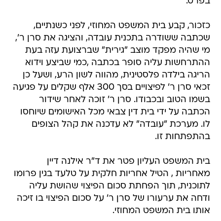
בפרט.
כזכור, קבע בית המשפט המחוזי, לפני כשנתיים,
שכתבה ששודרה בתכנית עובדה, והציגה את סרן ר',
מי שהיה מפקד מוצב "גירית" שברצועת עזה בעת
ההתרחשות עליה סופר בכתבה ,כמי שביצע וידוא
הריגה בילדה פלסטינית, מהווה לשון הרע, ושעל כן
זכאי סרן ר' לפיצויים בסך 300 אלף שקלים על פגיעה
בשמו הטוב ובכבודו. סרן ר' זוכה לאחר שידור
הכתבה על ידי בית דין צבאי מכל האישומים שיוחסו
לו. מערכת "עובדה" לא עדכנה את קהל הצופים
בהתפתחות זו.
בית המשפט העליון פטר את ד"ר אילנה דיין
מאחריות , הטיל אחריות חלקית על טלעד בגין פרומו
לתוכנית, תוך הפחתת סכום הפיצוי שהושת עליה
ודחה את ערעורו של סרן ר' על סכום הפיצוי בו זיכה
אותו בית המשפט המחוזי.