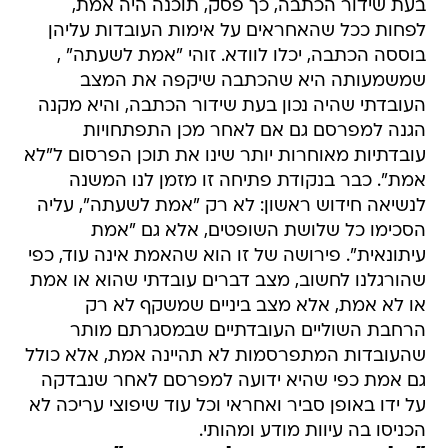
בעת שידור הכתבה, כך פסק, תוכנה היה אמת,
לפחות ככל שהאחראים על אימות העובדות עליהן
בוססה הכתבה, יכלו לוודא. זוהי "אמת לשעתה" ,
שמשמעותה היא שהכתבה שיקפה את המצב
העובדתי שהיה נכון בעת שידור הכתבה, והיא מקנה
הגנה למפרסם גם אם לאחר מכן התפתחויות
עובדתיות מאוחרות יותר שינו את תוכן הפרסום ל"לא
אמת". כבר בנקודת פתיחה זו מזמן לנו המשנה
לנשיאה חידוש ראשון: לא רק "אמת לשעתה", עליה
הסכימו כל שלושת השופטים, אלא גם "אמת
עיתונאית". פירושה של זו הוא שהאמת אינה עוד, כפי
שהורגלנו לחשוב, מצב דברים עובדתי שהוא או אמת
או לא אמת, אלא מצב ביניים שמשקף לא רק
הרחבת השוליים העובדתיים שבמסגרתם מותר
שהעובדות המתפרסמות לא תהיינה אמת, אלא כולל
גם אמת כפי שהיא ידועה למפרסם לאחר שנבדקה
על ידו באופן סביר ואחראי וכל עוד שיפוצי עריכה לא
הכניסו בה עיוות מודע ומהותי.