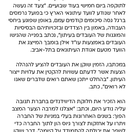
לתוקפה ביום חמישי בעוד שבועיים. "צעד זה נעשה
לאחר שנודע לוועד עיתונאי הארץ כי בפועל נרמסים
ברגל גסה סיכומים קודמים עמם, באופן שפוגע ביחסי
העבודה, באמון בין הצדדים ובזכויותיהם הבסיסיות
והמוגנות של העובדים בעיתון", נכתב בפנייה שהגישו
העובדים באמצעות עו"ד אילן בומבך המייצג את
הוועד מטעם אגודת העיתונאים בתל-אביב.
במכתבו, הזמין שוקן את העובדים להציע להנהלה
הצעות אשר לדעתם עשויות להקטין את עלויות ייצור
העיתון. "בהחלט ייתכן שאתם רואים שדברים שאנו
לא רואים", כתב.
הוא הזכיר את חלוקת הדיווידנדים בחברת תנובה
עליה נודע היום, וכתב: "אצלנו למרבה הצער המצב
הפוך: בשנים האחרונות בעלי במניות של החברה
ויתרו על אחזקות לצורך גיוס הון לתוך החברה כדי
לשפר את יכולתה להתמודד על קיומה", דבר שוקן.