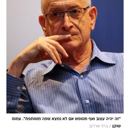
"זה יהיה עצוב ואף מטופש אם לא נמצא שפה משותפת". עמוס
/
שוקן
ברני ארדוב