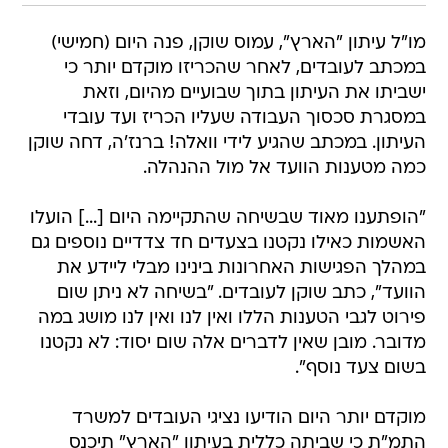
מו"ל עיתון "הארץ", עמוס שוקן, פנה היום (חמישי)
במכתב לעובדים, לאחר שהכריזו מוקדם יותר כי
ישביתו את העיתון בתוך שבועיים מהיום, וזאת
במסגרת סכסוך העבודה שעליו הכריז ועד עובדי
העיתון. במכתב שהגיע לידי וואלה! ברנז'ה, דחה שוקן
כמה מטענות הוועד אל מול ההנהלה.
"הופתענו מאוד שבשיחה שהתקיימה היום [...] הועלו
האשמות כאילו נקטנו בצעדים חד צדדיים נוספים גם
במהלך הפגישות האחרונות בינינו מבלי ליידע את
הוועד", כתב שוקן לעובדים. "בשיחה לא ניתן שום
פירוט לגבי הטענות הללו ואין לנו ואין לנו מושג במה
מדובר. מובן שאין לדברים אלה שום יסוד: לא נקטנו
בשום צעד נוסף".
מוקדם יותר היום הודיעו נציגי העובדים למשרד
התמ"ת כי שביתה כללית בעיתון "הארץ" תיכנס