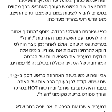
יופה ישמש כעורך בפועל של המגזין, והוא יעבוד
תחת יואב צור המשמש כעורך האחראי. בכך מקווים
במעריב להביא ליציבות במגזין, שמצבו טרם התייצב
מאז פרש רועי בהריר מעריכתו.
כפי שפורסם בוואלה! ברנז'ה, מוסף "המגזין" אמור
היה להיסגר עם השקת מגזין התרבות "ז'ורנל"
בעריכת עמית שהם, אולם לאחר זמן קצר הוחלט
דווקא להרחיבו ולעבות את עמודיו. בימים אלה
בודקים במעריב את האפשרויות של הגרסה
המורחבת של המגזין, הכוללת בשלב זה 16 עמודים.
אבי יופה שימש בשנה האחרונה כראש דסק ב-nrg,
שם שימש קודם לכן כעורך הבריאות של האתר.
בעברו היה כתב ברשת ב' ובחדשות HOT במרכז
ועורך ספורט ברשת מקומוני "העיר".
במעריב אישרו את הפרטים. אבי יופה בחר שלא