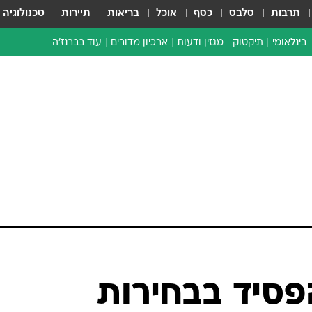
תרבות
סלבס
כסף
אוכל
בריאות
תיירות
טכנולוגיה
בינלאומי
תיקטוק
מגזין ודעות
ארכיון מדורים
עוד בברנז'ה
זמן צהוב
כתבו לנו
מדור סוף
פסיד בבחירות