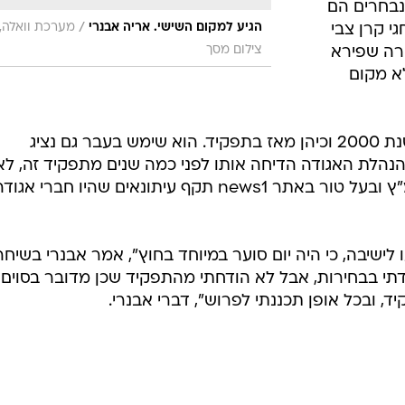
נבחרים הם
/
הגיע למקום השישי. אריה אבנרי
מערכת וואלה,
י קרן צבי
צילום מסך
ורה שפירא
א מקום
אברי נבחר לתפקיד יו"ר החטיבה בשנת 2000 וכיהן מאז בתפקיד. הוא שימש בעבר גם נציג
הנהלת האגודה הדיחה אותו לפני כמה שנים מתפקיד זה, ל
שבמסגרת תפקידו כיו"ר עמותת אומ"ץ ובעל טור באתר news1 תקף עיתונאים שהיו חברי אגו
לישיבה, כי היה יום סוער במיוחד בחוץ", אמר אבנרי בשיח
דתי בבחירות, אבל לא הודחתי מהתפקיד שכן מדובר בסוים
ד, ובכל אופן תכננתי לפרוש", דברי אבנרי.