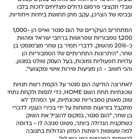
שבלי תקציבי פרסום גדולים מצליחים לזכות בלבו
ובכיסו של הצרכן, עקב מתן תחושת ביתיות וייחודיות.
המתחרים העיקריים של הום סנטר ואייס הן 1,000-
1,200 טמבוריות שפרושות ברחבי ישראל ומהוות
כ-20% מהשוק. לדברי תמיר בן שחר מצ'מנסקי בן
שחר, "היתרונות התחרותיים של הטמבוריות הן
עלויות תפעוליות נמוכות, בעל העסק שולט במגוון,
והכי חשוב - הן מציעות שירות אישי ומקצועי".
לאחרונה הודיעה הום סנטר על הקמת רשת חנויות
שכונתיות תחת השם HOME, כדי לנסות ולקחת נתחי
שוק מאותן טמבוריות שכונתיות, אך המהלך לא
מתקבל בזרועות פתוחות על ידי בכירי הענף. לדברי
בן שחר, "הום סנטר, במקום להוביל את השוק
כשחקנית הגדולה ביותר, פשוט מגיבה לו - בדומה
למה שעושות רשתות המזון הגדולות בתגובה