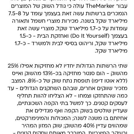
עבור TheMarker עולה כי גודל השוק של המוצרים
הנמכרים ברשתות עשה זאת בעצמך עומד על 7.5-8
מיליארד שקל בשנה. מכירות מוצרי חשמל ותאורה
עומדות על כ-1.7 מיליארד שקל, מוצרי עשה זאת
בעצמך (Do It Yourself) ואחזקת הבית - כ-1.5
מיליארד שקל, וריהוט בסיסי לבית ולמשרד - כ-1.7
מיליארד שקל.
שתי הרשתות הגדולות יחדיו לא מחזיקות אפילו 25%
מהשוק - הום סנטר מחזיקה בכ-13% מהשוק ואייס
(ללא אוטו דיפו) תופסת נתח שוק של כ-8%. המצב
מזכיר שווקים אחרים, שבהם השחקנים הגדולים - עד
כמה שהתחזקו וצמחו - לא הצליחו להוות תחליף
לעסקים קטנים. כך למשל בתי הקפה השכונתיים,
שעדיין שולטים בשוק הקפה ואף מגדילים את
אחיזתם בו משנה לשנה; המכולות והמינימרקטים,
שמהווים עדיין 40% מהשוק; שוק המזון המהיר
ובעיקר הפיצריות, המורכב מאותם עסקים קטנים -