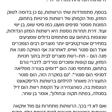
לרשתות הפרטיות כמו רמי לוי".
בנוסף, מתמודדות שתי הרשתות, גם כן בדומה לשוק
המזון, מול הקמתן של רשתות פרטיות בתחום,
המונות מספר סניפים מועט, כמו סיטי שופ, בן ישי
ועוד. זירת תחרות נוספת היא רשתות המזון הגדולות,
שנוגסות בתחום עם מתחמים גדולים שמציעים
במחירים אטרקטיביים יותר מוצרים רבים הנמכרים
אצל הום סנטר ואייס. לאחרונה אף השיקה מגה את
מגה הום - תת-רשת מוצרים לבית בתוך חנויות
המזון, עם קופות ומוכרים נפרדים. לדברי גורם
בתחום, מתחמי מגה הום "דומים בצורה מפליאה
לסניפי הום סנטר". "גם במקרה הזה, הום סנטר
התעוררה מאוחר להילחם ברשתות הדיסקאונט
הנוגסות בה, כשהצהירה על הקמת רשת הום דיל
בסגולה, בפתח תקוה ובחולון", אומר בן שחר.
ואם לא די בכך, הרשתות מתחרות גם מול איקאה