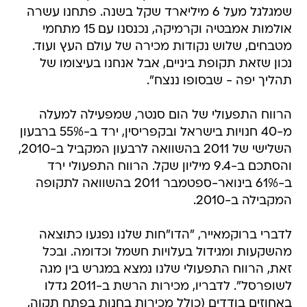
שמגלגל מעל 6 מיליארד שקל בשנה. פתחנו עשרה
אולמות אמבטיה וקרמיקה, נכנסנו עם 15 מתחמי
מטבחים, שלוש נקודות מכירה של עולם העץ ועוד.
נכון שזאת תקופת ביניים, אבל אנחנו בעיצומו של
תהליך יפה - שבסופו ננצח".
הרווח התפעולי של הום סנטר, שמפעילה למעלה
מ-40 חנויות בישראל ובקפריסין, ירד ב-55% ברבעון
השלישי של 2011 בהשוואה לרבעון המקביל ב-2010,
והסתכם ב-9.4 מיליון שקל. הרווח התפעולי ירד
ב-61% בינואר-ספטמבר 2011 בהשוואה לתקופה
המקבילה ב-2010.
לדברי ברוקמאייר, "הדו"חות שלנו נפגעו כתוצאה
מהשקעות ומגידול בעלויות חשמל וכדומה. ובכל
זאת, הרווח התפעולי שלנו נמצא במגרש בין מגה
לשופרסל". לדבריו, מכירות הרשת ב-2011 גדלו
באחוזים בודדים (כולל מכירות בחנות בפתח תקוה,