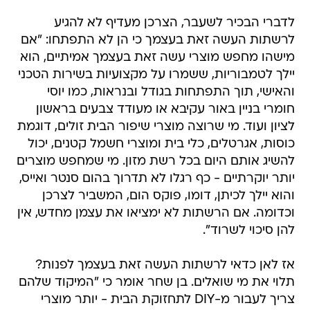
לדברי הבכיר לשעבר, הצרכן מעדיף לא להגיע
לרשתות העשה זאת בעצמך כי הן לא התפתחו: "אם
מישהו מחפש מוצרי עשה זאת בעצמך אמיתיים, הוא
יילך לטמבוריות, ששמרו על מקצועיות בשירות הטכני
והאישי, תוך התפתחות בגודל ובנראות, כמו יוסי
חומרי בניין באור עקיבא או מעודד צבעים בראשון
לציון ועוד. מי שרוצה מוצרי שיפור הבית זולים, דוגמת
כוסות, אגרטלים, כלי בית ומוצרי חשמל קטנים, יכול
להשיג אותם היום בכל רשת מזון. מי שמחפש מוצרים
יותר יוקרתיים - כף רגלו לא תדרוך בהום סנטר ואייס,
והוא יילך לכיתן, דומו, פוקס הום, המשביר לצרכן
וכדומה. אם הרשתות לא ימציאו את עצמן מחדש, אין
להן סיכוי לשרוד".
אז לאן כדאי לרשתות העשה זאת בעצמך לפנות?
תלוי את מי שואלים. בן שחר אומר כי "המיקוד שלהם
צריך לעבור מ-DIY לתחזוקת הבית - יותר מוצרי