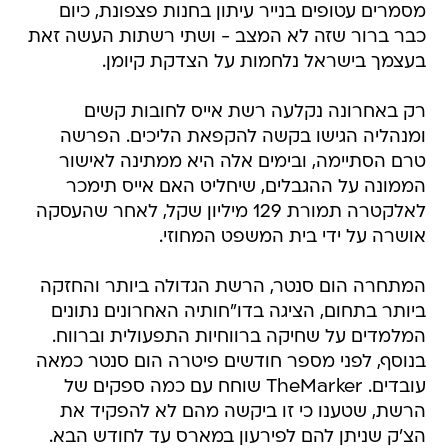
מסמרים עטופים בנייר עיתון בחנות פצפונת, כיום
כבר ברור שזה לא המצב - ושתי רשתות העשה זאת
בעצמך בישראל נלחמות על הצדקת קיומן.
רק באחרונה נקלעה רשת אייס לחובות קשים
ומנהליה הגישו בקשה להקפאת הליכים. הפרשה
טרם הסתיימה, ובימים אלה היא ממתינה לאישור
הממונה על ההגבלים, שיחליט האם אייס תימכר
לאלקטרה תמורת 129 מיליון שקל, לאחר שהעסקה
אושרה על ידי בית המשפט המחוזי.
המתחרה הום סנטר, הרשת הגדולה ביותר והחזקה
ביותר בתחום, הציגה בדו"חותיה האחרונים נתונים
המלמדים על שחיקה ברווחיות התפעולית וברווח.
בנוסף, לפני מספר חודשים פיטרה הום סנטר כמאה
עובדים. TheMarker שוחח עם כמה ספקים של
הרשת, שטענו כי זו ביקשה מהם לא להפקיד את
הצ'ק שניתן להם לפירעון במארס עד לחודש הבא.