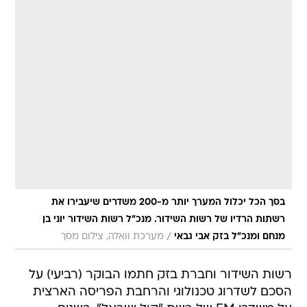
בסך הכל יכלול המערך יותר מ-200 משדרים שיעבירו את
רשתות הרדיו של רשות השידור. מנכ"ל רשות השידור יוני בן
/
מנחם ומנכ"ל בזק אבי גבאי
מערכת וואלה, צילום מסך
רשות השידור וחברת בזק חתמו הבוקר (רביעי) על
הסכם לשדרוג טכנולוגי והרחבת הפריסה הארצית
על משדרי FM של רשת "קול ישראל". בשנים
האחרונות נחלשו רבים מהמשדרים המשמשים את