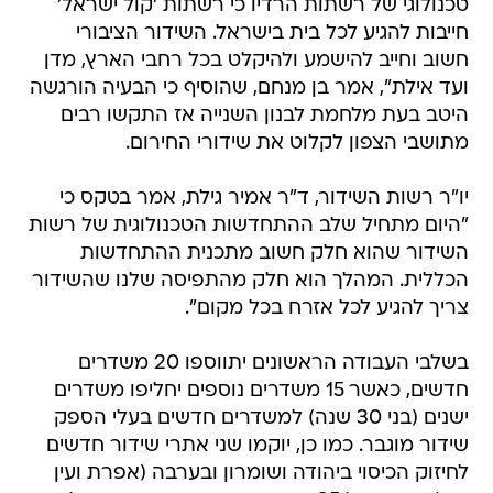
חשוב וחייב להישמע ולהיקלט בכל רחבי הארץ, מדן
ועד אילת", אמר בן מנחם, שהוסיף כי הבעיה הורגשה
היטב בעת מלחמת לבנון השנייה אז התקשו רבים
מתושבי הצפון לקלוט את שידורי החירום.
יו"ר רשות השידור, ד"ר אמיר גילת, אמר בטקס כי
"היום מתחיל שלב ההתחדשות הטכנולוגית של רשות
השידור שהוא חלק חשוב מתכנית ההתחדשות
הכללית. המהלך הוא חלק מהתפיסה שלנו שהשידור
צריך להגיע לכל אזרח בכל מקום".
בשלבי העבודה הראשונים יתווספו 20 משדרים
חדשים, כאשר 15 משדרים נוספים יחליפו משדרים
ישנים (בני 30 שנה) למשדרים חדשים בעלי הספק
שידור מוגבר. כמו כן, יוקמו שני אתרי שידור חדשים
לחיזוק הכיסוי ביהודה ושומרון ובערבה (אפרת ועין
יהב)  בסך הכל 35 משדרים. הפריסה נקבעה על פי
הדרישות הנחוצות והדחופות כיום, תוך מתן דגש על