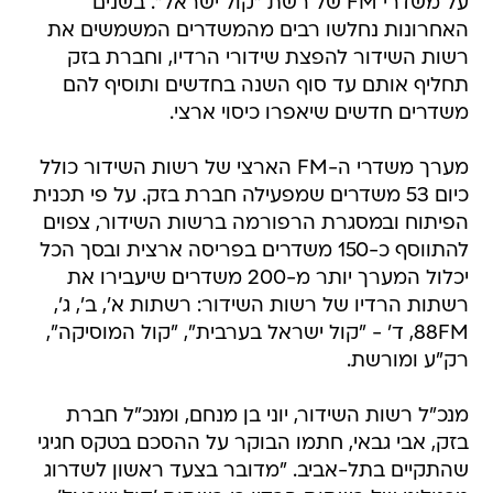
רשות השידור להפצת שידורי הרדיו, וחברת בזק
תחליף אותם עד סוף השנה בחדשים ותוסיף להם
משדרים חדשים שיאפרו כיסוי ארצי.
מערך משדרי ה-FM הארצי של רשות השידור כולל
כיום 53 משדרים שמפעילה חברת בזק. על פי תכנית
הפיתוח ובמסגרת הרפורמה ברשות השידור, צפוים
להתווסף כ-150 משדרים בפריסה ארצית ובסך הכל
יכלול המערך יותר מ-200 משדרים שיעבירו את
רשתות הרדיו של רשות השידור: רשתות א', ב', ג',
88FM, ד' - "קול ישראל בערבית", "קול המוסיקה",
רק"ע ומורשת.
מנכ"ל רשות השידור, יוני בן מנחם, ומנכ"ל חברת
בזק, אבי גבאי, חתמו הבוקר על ההסכם בטקס חגיגי
שהתקיים בתל-אביב. "מדובר בצעד ראשון לשדרוג
טכנולוגי של רשתות הרדיו כי רשתות 'קול ישראל'
חייבות להגיע לכל בית בישראל. השידור הציבורי