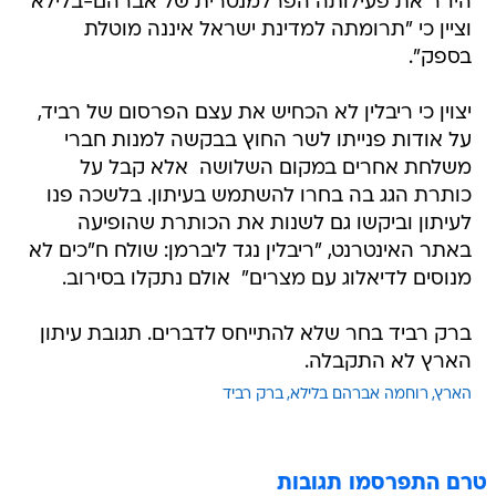
היו"ר את פעילותה הפרלמנטרית של אברהם-בלילא
וציין כי "תרומתה למדינת ישראל איננה מוטלת
בספק".
יצוין כי ריבלין לא הכחיש את עצם הפרסום של רביד,
על אודות פנייתו לשר החוץ בבקשה למנות חברי
משלחת אחרים במקום השלושה  אלא קבל על
כותרת הגג בה בחרו להשתמש בעיתון. בלשכה פנו
לעיתון וביקשו גם לשנות את הכותרת שהופיעה
באתר האינטרנט, "ריבלין נגד ליברמן: שולח ח"כים לא
מנוסים לדיאלוג עם מצרים"  אולם נתקלו בסירוב.
ברק רביד בחר שלא להתייחס לדברים. תגובת עיתון
הארץ לא התקבלה.
הארץ
רוחמה אברהם בלילא
ברק רביד
טרם התפרסמו תגובות