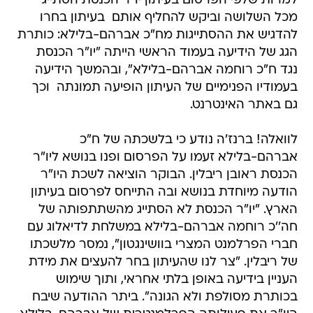
למרות שלפי הפרסום בעיתון יו"ר הכנסת הסתייג
מכל השלושה וביקש להחליף אותם  בעיתון בחרו
להדגיש את ההסתייגות מח"כ אברהם-בלילא: כותרת
הגג של הידיעה בעמוד הראשי הייתה "יו"ר הכנסת
נגד ח"כ רוחמה אברהם-בלילא", ובהמשך הידיעה
בעמודיו הפנימיים של העיתון הופיעה תמונתה  וכך
גם באתר האינטרנט.
לוואלה! ברנז'ה נודע כי בלשכתה של ח"כ
אברהם-בלילא זעמו על הפרסום ופנו בנושא ליו"ר
הכנסת ראובן ריבלין. הבוקר הוציאה לשכת היו"ר
הודעה מיוחדת בנושא ובה התייחס לפרסום בעיתון
הארץ. "יו"ר הכנסת לא הסתייג מהשתתפותה של
חה''כ רוחמה אברהם-בלילא במשלחת לדיאלוג עם
חברי הפרלמנט המצרי בוושינגטון", נמסר מלשכתו
של ריבלין. "צר לנו שהעיתון בחר להעצים את מידת
העניין בידיעה באופן בלתי אחראי, ותוך שימוש
בכותרת מסולפת ולא הגונה". ביתר ההודעה שיבח