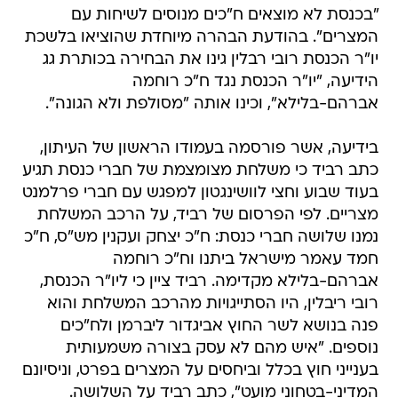
"בכנסת לא מוצאים ח"כים מנוסים לשיחות עם
המצרים". בהודעת הבהרה מיוחדת שהוציאו בלשכת
יו"ר הכנסת רובי רבלין גינו את הבחירה בכותרת גג
הידיעה, "יו"ר הכנסת נגד ח"כ רוחמה
אברהם-בלילא", וכינו אותה "מסולפת ולא הגונה".
בידיעה, אשר פורסמה בעמודו הראשון של העיתון,
כתב רביד כי משלחת מצומצמת של חברי כנסת תגיע
בעוד שבוע וחצי לוושינגטון למפגש עם חברי פרלמנט
מצריים. לפי הפרסום של רביד, על הרכב המשלחת
נמנו שלושה חברי כנסת: ח"כ יצחק ועקנין מש"ס, ח"כ
חמד עאמר מישראל ביתנו וח"כ רוחמה
אברהם-בלילא מקדימה. רביד ציין כי ליו"ר הכנסת,
רובי ריבלין, היו הסתייגויות מהרכב המשלחת והוא
פנה בנושא לשר החוץ אביגדור ליברמן ולח"כים
נוספים. "איש מהם לא עסק בצורה משמעותית
בענייני חוץ בכלל וביחסים על המצרים בפרט, וניסיונם
המדיני-בטחוני מועט", כתב רביד על השלושה.