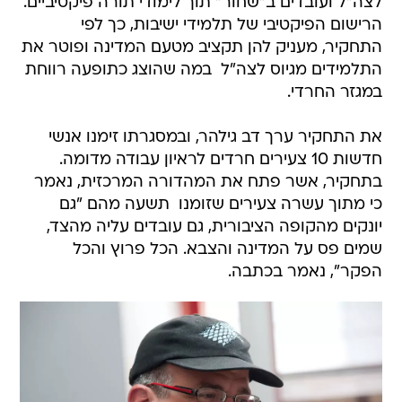
לצה"ל ועובדים ב"שחור" תוך לימודי תורה פיקטיביים.
הרישום הפיקטיבי של תלמידי ישיבות, כך לפי
התחקיר, מעניק להן תקציב מטעם המדינה ופוטר את
התלמידים מגיוס לצה"ל  במה שהוצג כתופעה רווחת
במגזר החרדי.
את התחקיר ערך דב גילהר, ובמסגרתו זימנו אנשי
חדשות 10 צעירים חרדים לראיון עבודה מדומה.
בתחקיר, אשר פתח את המהדורה המרכזית, נאמר
כי מתוך עשרה צעירים שזומנו  תשעה מהם "גם
יונקים מהקופה הציבורית, גם עובדים עליה מהצד,
שמים פס על המדינה והצבא. הכל פרוץ והכל
הפקר", נאמר בכתבה.