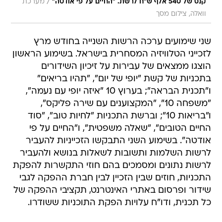
/
קנס של 540 אלף ש"ח לרשת. "החיים על פי אודטה"
מערכת
וואלה, צילום מסך
שני שימועים ערכה הרשות השנייה בחודש מרץ
לזכייני הטלוויזיה המסחרית בישראל. בשימוע הראשון
הוצגו ממצאים של עבירות על זיכיון השידורים
בתכניות של קשת "יופי של יום", "תהיו בריאים"
ו"תכנית הבראה"; בערוץ 10 "איזה יופי עם נעמה",
"משפחה 10", "המקצוענים עם שירה פליקס",
ו"בריאות 10"; וברשת התכניות "לחיות טוב", "סוד
החיים הטובים", "שאלה משפטית", ו"החיים על פי
אודטה". בשימוע השני התבקשו הזכייניות להעביר
לרשות השלמות ותשובות לשאלות בנושא ולהעביר
לרשות נתונים ומסמכים בהם חוזי התקשרות להפקת
התכניות, חוזים שבין הזכיין לבין חברת ההפקה לגבי
שידור ופרסום באתרי האינטרנט, תקציבי ההפקה של
כל תכנית, ודו"ח עלויות הפקת התוכניות ששודרו.