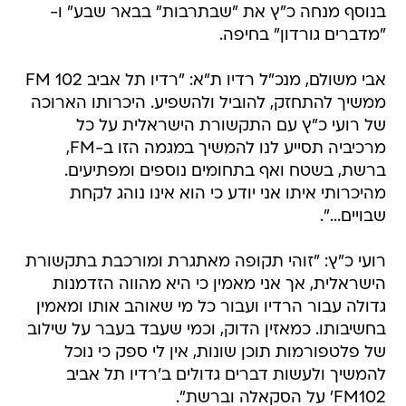
בנוסף מנחה כ"ץ את "שבתרבות" בבאר שבע" ו-
"מדברים גורדון" בחיפה.
אבי משולם, מנכ"ל רדיו ת"א: "רדיו תל אביב FM 102
ממשיך להתחזק, להוביל ולהשפיע. היכרותו הארוכה
של רועי כ"ץ עם התקשורת הישראלית על כל
מרכיביה תסייע לנו להמשיך במגמה הזו ב-FM,
ברשת, בשטח ואף בתחומים נוספים ומפתיעים.
מהיכרותי איתו אני יודע כי הוא אינו נוהג לקחת
שבויים...".
רועי כ"ץ: "זוהי תקופה מאתגרת ומורכבת בתקשורת
הישראלית, אך אני מאמין כי היא מהווה הזדמנות
גדולה עבור הרדיו ועבור כל מי שאוהב אותו ומאמין
בחשיבותו. כמאזין הדוק, וכמי שעבד בעבר על שילוב
של פלטפורמות תוכן שונות, אין לי ספק כי נוכל
להמשיך ולעשות דברים גדולים ב'רדיו תל אביב
FM102' על הסקאלה וברשת".