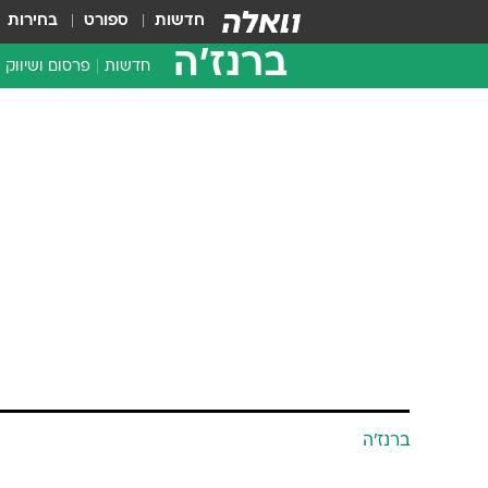
חדשות
ספורט
בחירות
ברנז'ה
חדשות
פרסום ושיווק
ברנז'ה