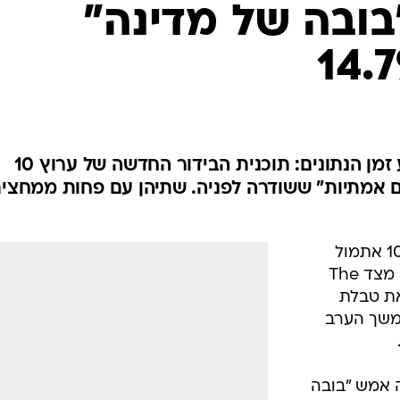
 "בובה של מדינה"
אחרי הפרומואים הבולטים, הגיע זמן הנתונים: תוכנית הבידור החדשה של ערוץ 10
 בדומה ל"פנים אמתיות" ששודרה לפניה. שתיהן עם פחות ממחצי
נתונים סבירים לערב הצפייה בערוץ 10 אתמול
(רביעי), זאת אל מול תחרות לא קלה מצד The
 את טבלת
ון מצוין של 34.1%. בהמשך הערב
 אמש "בובה