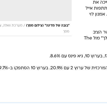
שה המשיכה את
תפות אייל
מנון לוי
/
"בובה של מדינה" (צילום מסך)
מערכת וואלה, צי
מסך
ברשת היה ערוץ 24 אשר הציב
כמיטב המסורת את "אייל גולן קורא לך" מול The
בגזרת החדשות: מהדורת החדשות המרכזית של ערוץ 2 עם 20.9%. בערוץ 10 הסתפק