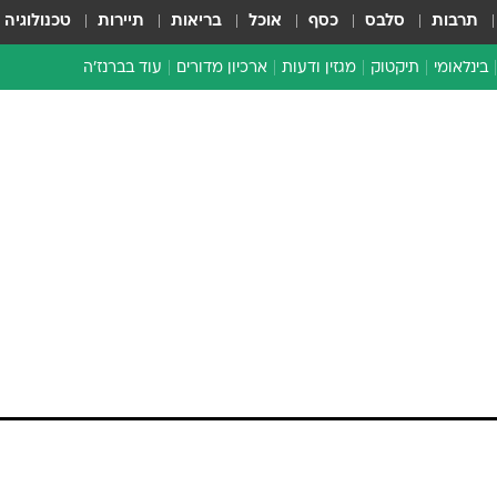
תרבות
סלבס
כסף
אוכל
בריאות
תיירות
טכנולוגיה
בינלאומי
תיקטוק
מגזין ודעות
ארכיון מדורים
עוד בברנז'ה
זמן צהוב
כתבו לנו
מדור סוף