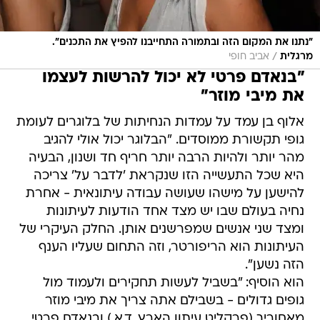
"נתנו את המקום הזה ובתמורה התחייבנו להפיץ את התכנים".
/
מרגלית
אביב חופי
"בנאדם פרטי לא יכול להרשות לעצמו
את מיבי מוזר"
אלוף בן עמד על עמדות הנחיתות של בלוגרים לעומת
גופי תקשורת ממוסדים. "הבלוגר יכול אולי להגיב
מהר יותר ולהיות הרבה יותר חריף חד ושנון, הבעיה
היא שכל התעשייה הזו שנקראת 'לדבר על' צריכה
להישען על מישהו שעושה עבודה עיתונאית - אחרת
נחיה בעולם שבו יש מצד אחד הודעות לעיתונות
ומצד שני אנשים שמפרשנים אותן. החלק העיקרי של
העיתונות הוא הריפורטר, וזה התחום שעליו הענף
הזה נשען".
הוא הוסיף: "בשביל לעשות תחקירים ולעמוד מול
גופים גדולים - בשבילם אתה צריך את מיבי מוזר
מאחוריך (פרקליט עיתון הארץ, ד.א.) ובנאדם פרטי