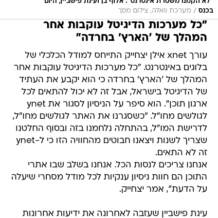
"לא הקמנו משטרת אינטרנט". אלוף בן ועינת פישביין, היום
/
בכנס
מערכת וואלה, צילום מסך
"כל מערכות הדיגיטל עוקבות אחר
המהלך של 'הארץ' בחרדה"
עורך xnet אילן יצחייק התייחס למודל הכלכלי של
בלוגים באינטרנט. "כל מערכות הדיגיטל עוקבות אחר
המהלך של 'הארץ' בחרדה כי הוא יקבע את העתיד
של הדיגיטל בישראל, אבל זה לא יכול להתאים לכל
ארגון תוכן". הוא סיפר על הניסיון לסגור את ynet
לגולשים מחו"ל. "כשסגרנו את האתר לגולשים מחו"ל,
לדרישת המו"ל, בהתחלה נלחמנו בזה ובסוף החלטנו
שצריך לשנות ויצאנו חבוטים מהחוויה הזו כי ל-ynet
זה לא התאים.
אנחנו צריכים לנסות הכל. אנחנו בשלב שבו אתרי
התוכן הם חוות ניסיון ענקיות לכל מודל מסחרי שיעלה
על הדעת", אמר יצחייק.
עינת פישביין שעזבה לאחרונה את ידיעות אחרונות