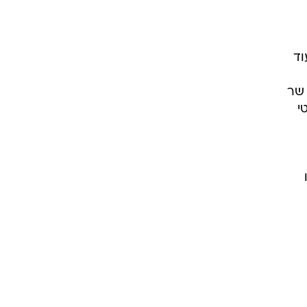
וד
 שר
י