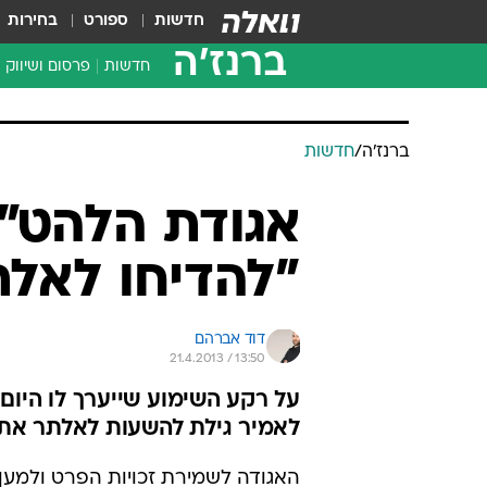
חדשות
ספורט
בחירות
ברנז'ה
חדשות
פרסום ושיווק
ברנז'ה
/
חדשות
אגודת הלהט"ב
"להדיחו לאלת
דוד אברהם
21.4.2013 / 13:50
על רקע השימוע שייערך לו היום
לאמיר גילת להשעות לאלתר את
האגודה לשמירת זכויות הפרט ולמען