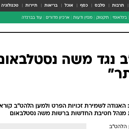
תרבות
סלבס
כסף
אוכל
בריאות
תיירות
טכנולוגיה
בינלאומי
תיקטוק
מגזין ודעות
ארכיון מדורים
עוד בברנז'ה
זמן צהוב
כתבו לנו
מדור סוף
 נגד משה נסטלבאום
ר"
: האגודה לשמירת זכויות הפרט ולמען הלהט"ב קורא
 מנהל חטיבת החדשות ברשות משה נסטלבאום
 הלהט"ב