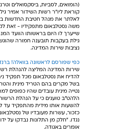
(הומואים, לסביות, ביסקסואלים וטרנס
קוראת ליו"ר רשות השידור אמיר גי
לאלתר את מנהל חטיבת החדשות בר
משה נסטלבאום מתפקידיו - זאת לק
שייערך לו היום בראשותו הוועד המנה
גילת בעקבות תובענה חמורה שהוגשה 
נציבות שירות המדינה.
כפי שפורסם לראשונה בוואלה! ברנז
שירות המדינה המליצה להנהלת רשו
להדיח את נסטלבאום מכל תפקיד ניהו
בשל מקרים בהם הטריד מינית והטרי
נטייה מינית עובדים שהיו כפופים למר
הלהט"ב טוענים כי על הנהלת הרשות
להשעות אותו מידית מהתפקיד עד לבי
כזכור, עשרות מעובדיו של נסטלבאו
נגדו. "חלק מן התלונות נבדקו על י
אומרים באגודה.