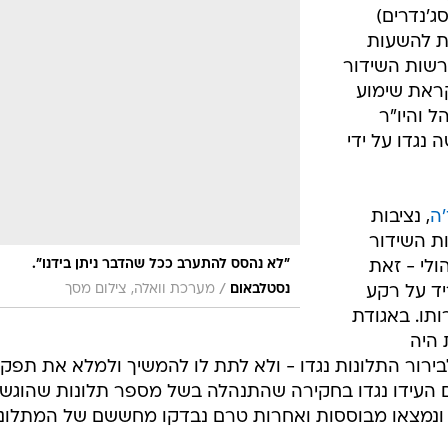
ג'נדרים)
לת להשעות
שות השידור
ראת שימוע
ל והיו"ר
נגדו על ידי
'ה
, נציבות
ת השידור
"לא נהסס להתערב ככל שהדבר ניתן בידנו".
לי - זאת
/
נסטלבאום
מערכת וואלה, צילום מסך
ד על רקע
ותו. באגודת
 היה
רור התלונות נגדו - ולא לתת לו להמשיך ולמלא את תפקיד
ם העידו נגדו בחקירה שהתנהלה בשל מספר תלונות שהוגשו
דו ונמצאו מבוססות ואחרות טרם נבדקו מחששם של המתלוננ