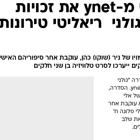
ערוץ 10 רכש מ-ynet את זכויות
לני  ריאליטי טירונות
 של ניר (שוקו) כהן, עוקבת אחר סיפוריהם האישי
רה "גולני 
ריאליטי טירונות" שיצר והפיק אתר ynet. הסדרה,
של אלי
א עוקבת אחר
י פלוגה ח'
ת את שלב
ם.