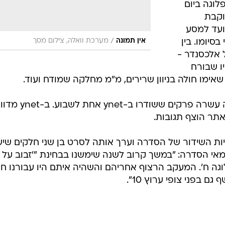
לוגה ביום
וקבת
ועד למסע
/
אין תמונה
מערכת וואלה, צילום מסך
סיומו. בין
אלכסנדר -
יו שבורח
אימו חולה בניוון שרירים, מ"מ מחלקה שמודח ועוד.
הסדרה בתצורתה האינטרנטית כללה עשרה פרקים ששודרו 
אתר הוצף תגובות.
ץ 10 רכש את זכויות השידור של הסדרה וערך אותה לסרט בן שני חלקים ש
 במאי הסדרה: "במשך קרוב לשנה שימשנו בבחינת "'זבוב על
גה ח'. המעקב הרצוף אחריהם והשהיה איתם היו עבורנו חוו
 בפני צופי ערוץ 10".