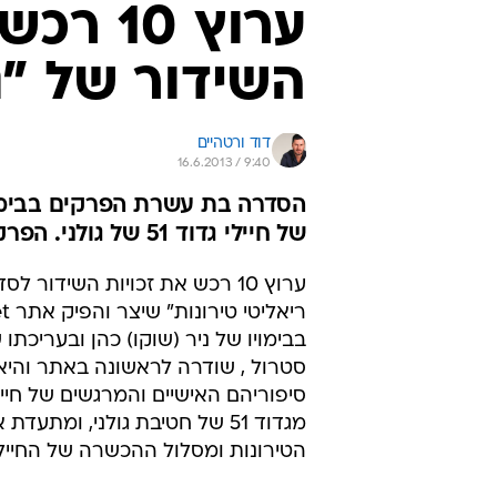
השידור של "גו
דוד ורטהיים
16.6.2013 / 9:40
הסדרה בת עשרת הפרקים בבימויו
של חיילי גדוד 51 של גולני. הפרקים ייערכו לסרט טלוויזיה בן שני חלקים
ערוץ 10 רכש את זכויות השידור לסד
בבימויו של ניר (שוקו) כהן ובעריכתו 
סטרול , שודרה לראשונה באתר והי
סיפוריהם האישיים והמרגשים של חייל
מגדוד 51 של חטיבת גולני, ומתעד
הטירונות ומסלול ההכשרה של החיילי