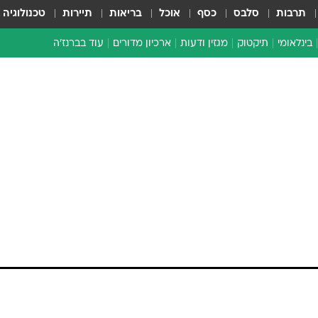
תרבות
סלבס
כסף
אוכל
בריאות
תיירות
טכנולוגיה
בינלאומי
תיקטוק
מגזין ודעות
ארכיון מדורים
עוד בברנז'ה
זמן צהוב
כתבו לנו
מדור סוף