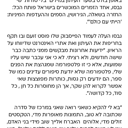
באופן בולט בשער העיתון במילים "בלי סודות  שי
גבסו, אחד הזמרים המוכשרים בישראל פותח הכל:
החזרה בשאלה, הגירושין, הסמים וההעדפות המיניות:
'הייתי עם כולם'".
גבסו העלה לעמוד הפייסבוק שלו פוסט זועם ובו תקף
בחריפות את העיתון ואת אתרי האינטרנט שדיווחו על
הראיון. "ידיעות אחרונות מבקשים ממני כתבה כבר
שישה חודשים, ולא רציתי. לא כי אני עכבר שיש עליו
שמועות, אלא כי זו פלטפורמה שמגהצת את הפנים
שלי, פלטפורמה שלא יודעת סיפורים עדינים כמו של
ספר, הם יודעים רק גסות, כותרות מפוצצות שאי
אפשר לקרוא להן שקר, אך הן מחוסרות כל חן , כל
סוד, כל קדושה".
"בא לי להקיא כשאני רואה שאני במרכז של סדרה
שכתובה לא טוב, התמונות מאופרות מדי, הטקסטים
זולים מדי, אלוהים  האברח אלייך שוב מידי בני האדם,