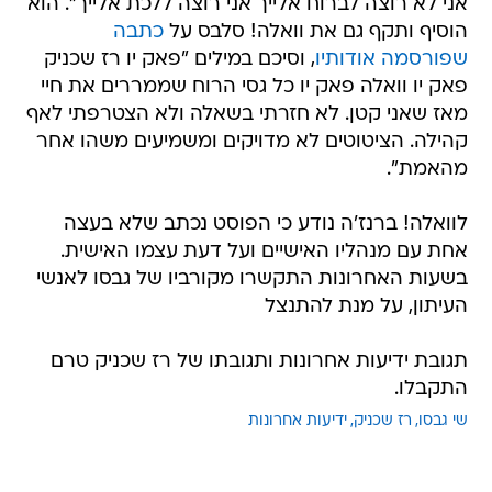
אני לא רוצה לברוח אלייך אני רוצה ללכת אלייך". הוא
הוסיף ותקף גם את וואלה! סלבס על
כתבה
שפורסמה אודותיו
, וסיכם במילים "פאק יו רז שכניק
פאק יו וואלה פאק יו כל גסי הרוח שממררים את חיי
מאז שאני קטן. לא חזרתי בשאלה ולא הצטרפתי לאף
קהילה. הציטוטים לא מדויקים ומשמיעים משהו אחר
מהאמת".
לוואלה! ברנז'ה נודע כי הפוסט נכתב שלא בעצה
אחת עם מנהליו האישיים ועל דעת עצמו האישית.
בשעות האחרונות התקשרו מקורביו של גבסו לאנשי
העיתון, על מנת להתנצל
תגובת ידיעות אחרונות ותגובתו של רז שכניק טרם
התקבלו.
שי גבסו
רז שכניק
ידיעות אחרונות