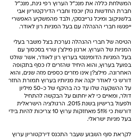
בלשניקוב ומיכל גרייבסקי, ולבד מהמשקיע האפשרי
ייפגשו חברי ההנהלה עם בעל המניות רון לאודר.
הטיסה של חברי ההנהלה נערכת בצל משבר בעלי
המניות של הערוץ. ארנון מילצ'ן שרוי בסכסוך עם
בעל המניות הדומיננטי בערוץ רון לאודר, אשר שולט
בפועל בערוץ, והוא היחיד שהזרים לו כסף בתקופה
האחרונה. מילצ?ן אינו מזרים כספים מזה שנים, והוא
דורש כי לאודר יקנה את מניותיו בערוץ תמורת החזר
על ההשקעה שלו עד כה בהיקף של כ-50 מיליון
דולר, ומאיים כי לא יחתום על הבקשה להתחיל
ולפעול ברישיון בשנת 2015. הרגולציה הישראלית
דורשת כי 51% מאחזקות ערוץ 10 צריכות להיות בידי
בעל מניות ישראלי.
לקראת סוף השבוע שעבר התכנס דירקטוריון ערוץ
10 ודן בקיצוצים תקציביים לאור הגירעון של הערוץ.
סוגיית הגרעון תידון עם לאודר, ולא מן הנמנע שהוא