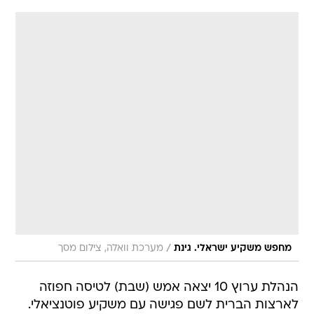
/
מחפש משקיע ישראלי. גינת
מערכת וואלה, צילום מסך
הנהלת ערוץ 10 יצאה אמש (שבת) לטיסה חפוזה
לארצות הברית לשם פגישה עם משקיע פוטנציאלי.
המשלחת כללה את מנכ"ל הערוץ רפי גינת, מנכ"ל
חברת החדשות גולן יוכפז וחברי הדירקטוריון אבי