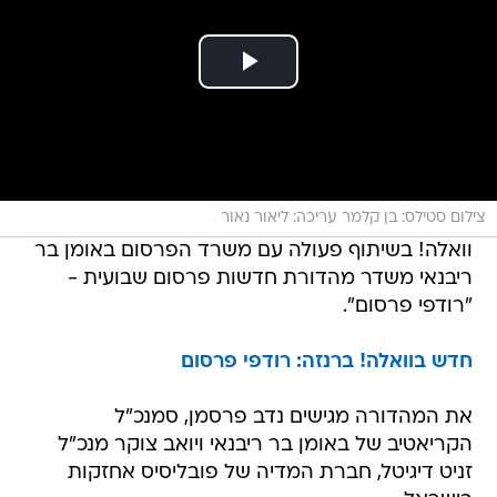
צילום סטילס: בן קלמר עריכה: ליאור נאור
וואלה! בשיתוף פעולה עם משרד הפרסום באומן בר
ריבנאי משדר מהדורת חדשות פרסום שבועית -
"רודפי פרסום".
חדש בוואלה! ברנזה: רודפי פרסום
את המהדורה מגישים נדב פרסמן, סמנכ"ל
הקריאטיב של באומן בר ריבנאי ויואב צוקר מנכ"ל
זניט דיגיטל, חברת המדיה של פובליסיס אחזקות