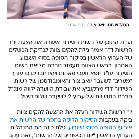
/
תתלבש חם. יואב צור
ברני ארדוב
ועדת התוכן של רשות השידור אישרה את הצעת יו"ר
הרשות ד"ר אמיר גילת להקים צוות לבדיקת הכשלים
של הערוץ הראשון בסיקור הסופה בסוף השבוע
האחרון. בראש הצוות תעמוד חברת מליאת רשות
השידור עו"ד וופא זועבי פאהום ויהיו חברים בו עורך
"מעריב" לשעבר יואב צור והאומבודסמן של רשות
השידור דדי מרקוביץ. את עבודת הוועדה ילווה מנכ"ל
חברת החדשות של ערוץ 2 לשעבר שלום קיטל.
יו" ררשות השידור העלה את ההצעה להקים צוות
ביקה בעקבות
הסיקור הלוקה בחסר של הרשות את
אירועי הסופה בסוף השבוע
. גילת כינה הת התנהלות
הערוץ הראשון "יום הכיפורים של הרשות", זאת עקב