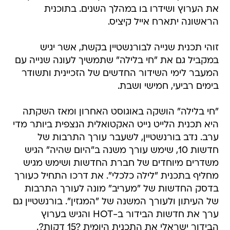
את הערוץ ושידרו בו במהלך השנים. בתוכנית
הראשונה יתארח אייל קיציס.
זוהי תכנית שנייה לבורנשטיין בקשת, אשר יגיש
במקביל גם את "חי בלילה" שתמשיך לעונה שנייה עם
המעבר לימי השידור החדשים של הזכיינית ותשודר
בימים רביעי, חמישי ושבת.
"חי בלילה" הושקה באוגוסט האחרון ומאז השקתה
היא תכנית הלייט נייט האקטואלית הנצפית ביותר מדי
ערב. נדב בורנשטיין, לשעבר עורך התרבות של
חדשות 10, שימש עורך משנה ב"היום שהיה" הגיש
משדרים מיוחדים של חברת החדשות ושימש מגיש
מחליף בתכנית "לילה כלכלי". את דרכו התחיל כעורך
בדסק החדשות של "מעריב" מונה לעורך התרבות
של העיתון ולעורך המשנה של "המגזין". בורנשטיין גם
ערך את חדשות הבידור ב-HOT והגיש בערוץ
הבידור ישראלי את התכנית היומית ?15 דקות?.