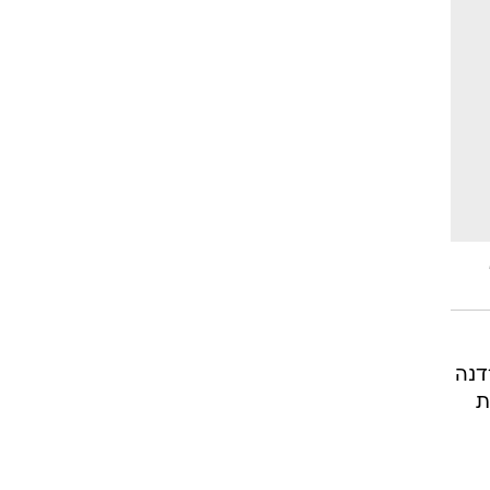
דנה
ת