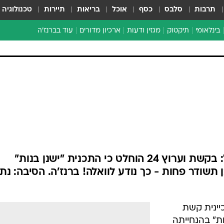
תרבות
סלבס
כסף
אוכל
בריאות
תיירות
טכנולוגיה
בינלאומי
תיקטוק
מגזין ודעות
ארכיון מדורים
עוד בברנז'ה
זמן צהוב
כתבו לנו
מדור סוף
בשורות רעות לדנה אינטרנשיונל: בקשת וערוץ 24 הוחלט כי התכנית "ישנן בנות"
שודר פחות - כך נודע לוואלה! ברנז'ה. הסיבה: נתו
יינית קשת
 בנות" בהנחייתה