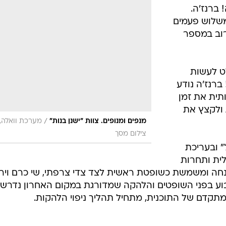
 ברנז'ה.
משלוש פעמים
רוב במספר
ט לעשות
 ברנז'ה נודע
תית את זמן
 ולקצץ את
/
מנפים ומנופים. צוות "ישנן בנות"
מערכת וואלה,
צילום מסך
" ובעריכת
לית ותחרות
מנחה ומשמשת כשופטת ראשית לצד צדי צרפתי, שי כרם ויר
בוע בפני השופטים והלהקה שמדורגת במקום האחרון נדרש
קדם של התוכנית, מתחיל תהליך ניפוי הלהקות.