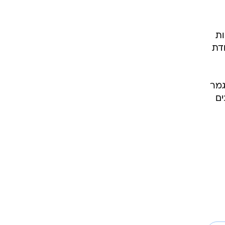
ות
דת
 גמר
ים