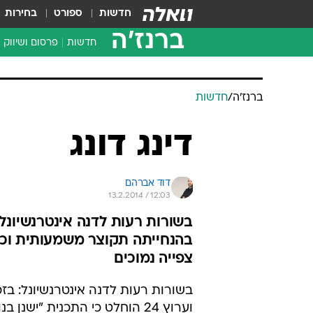
חדשות
ספורט
בחירות
ברנז'ה
חדשות
פרסום ושיווק
ברנז'ה
/
חדשות
דינג דונג
דוד אברהם
13.2.2014 / 12:03
בהנחייתה תקוצר משמעותית וכן ת
צפייה נמוכים
בשורות רעות לדנה אינטרנשיונל: בזכ
וערוץ 24 הוחלט כי התכנית "ישנן