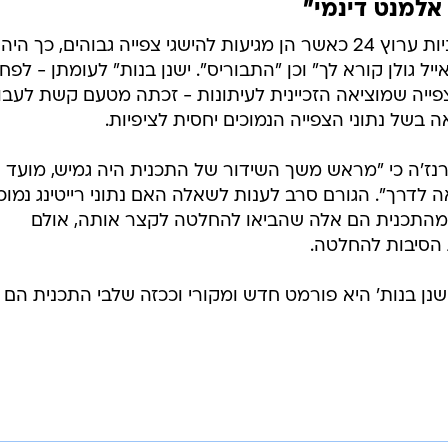
יצוין כי בקשת מרבים לשווק את תוכניות ערוץ 24 כאשר הן מגיעות להישגי צפייה גבוהים, כך היה
יל גולן קורא לך" וכן "התבוריס". ישנן בנות" לעומתן - לפח
פייה שמוציאה הזכיינית לעיתונות - זכתה מטעם קשת לעבו
 בשל נתוני הצפייה הנמוכים יחסית לציפיות.
 לוואלה! ברנז'ה כי "מראש משך השידור של התכנית היה גמיש, מועד
לדרך". הגורם סרב לענות לשאלה האם נתוני רייטינג נמוכ
ת מהתכנית הם אלה שהביאו להחלטה לקצר אותה, אולם
 הסיבות להחלטה.
נית 'ישנן בנות' היא פורמט חדש ומקורי וככזה שלבי התכנית הם