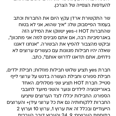
להעדפות הצפייה של הצרכן.
שר התקשורת ארדן עקץ היום את החברות וכתב
בעמוד הפייסבוק שלו: "איך שהוא, אני לא בטוח
שהחברות HOT ו-yes ישווקו את המידע הזה
באגרסיביות רבה, אם אתם מבינים למה אני מתכוון",
וביקש מהצבור להפיץ את הבשורה. "אנחנו דאגנו
שאלה יהיו חבילות מגוונות עם כעשרים ערוצים לא
נידחים, אתם תדאגו לדרוש אותם", כתב.
חברת yes תציע שלוש חבילות מוזלות; חבילת ילדים,
חבילת ספורט וחבילת העשרה בדגש על ערוצי לייף
סטייל. חברת HOT תציע שני מסלולים. האחד
באוריינטציה לילדים ונוער והשני מיועד לחובבי
הספורט. החבילות יכללו לצד הערוצים שיציעו
החברות ללקוחותיה גם את כל ערוצי עידן+ והערוצים
הייעודיים ובכלל זה את ערוץ 1, ערוץ 10 וערוץ 2
בתוספת הערוצים: 9, 24 והערוץ דובר הערבית