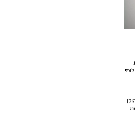
ומי
וכן
ת