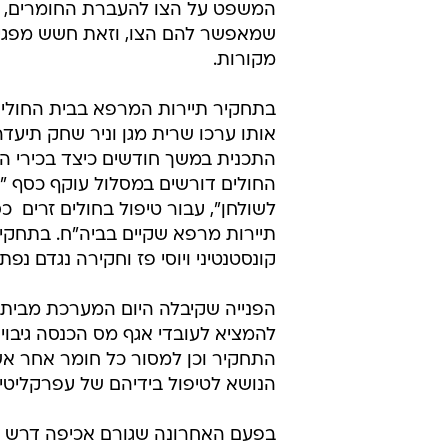
המשפט על הצו להעברת החומרים, כ
שמאפשר להם הצו, וזאת חשש מפגיע
מקורות.
בתחקיר תיירות המרפא בבית החולים
אותו ערכו שרית מגן וניר שחק תיעד
התכנית במשך חודשים כיצד בכירי ה
החולים דורשים במסלול עוקף כסף 
לשולחן", עבור טיפול בחולים זרים 
תיירות מרפא שקיים בביה"ח. בתחקיר
קונסטנטיני ויוסי פז וחקירה נגדם נ
הפנייה שקיבלה היום המערכת מבית
להמציא לעובדי אגף מס הכנסה גיבוי
התחקיר וכן למסור כל חומר אחר א
הנושא לטיפול בידיהם של עפרקליטי
בפעם האחרונה שגורם אכיפה דרש הע