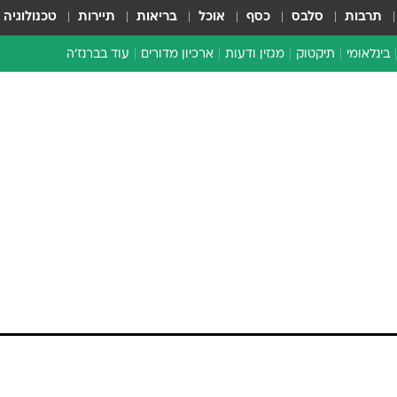
תרבות
סלבס
כסף
אוכל
בריאות
תיירות
טכנולוגיה
בינלאומי
תיקטוק
מגזין ודעות
ארכיון מדורים
עוד בברנז'ה
זמן צהוב
כתבו לנו
מדור סוף