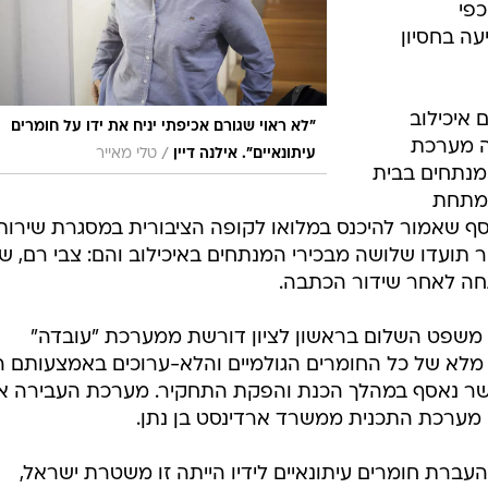
פי
ה בחסיון
 איכילוב
"לא ראוי שגורם אכיפתי יניח את ידו על חומרים
ה מערכת
/
עיתונאיים". אילנה דיין
טלי מאייר
מנתחים בבית
"מתחת
 כסף שאמור להיכנס במלואו לקופה הציבורית במסגרת שירות
 תועדו שלושה מבכירי המנתחים באיכילוב והם: צבי רם, של
פתחה לאחר שידור הכתבה.
 משפט השלום בראשון לציון דורשת ממערכת "עובדה"
 מלא של כל החומרים הגולמיים והלא-ערוכים באמצעותם ה
שר נאסף במהלך הכנת והפקת התחקיר. מערכת העבירה א
 מערכת התכנית ממשרד ארדינסט בן נתן.
ברת חומרים עיתונאיים לידיו הייתה זו משטרת ישראל,