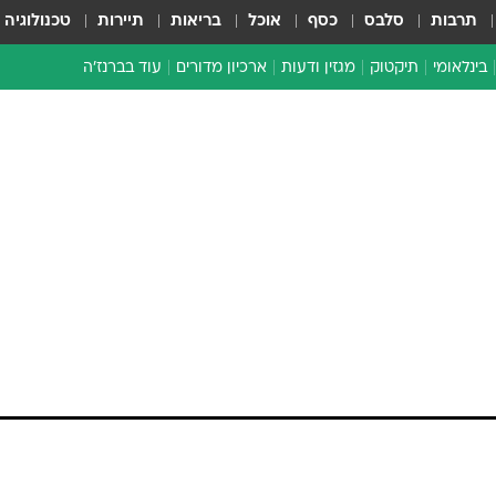
תרבות
סלבס
כסף
אוכל
בריאות
תיירות
טכנולוגיה
בינלאומי
תיקטוק
מגזין ודעות
ארכיון מדורים
עוד בברנז'ה
זמן צהוב
כתבו לנו
מדור סוף
תרו לבית הדין
כנית הפיטורים
ועד עובדי גלובס עתר לביה"ד לעבודה בדרישה להקפיא את פיטוריהם של 13 ע
 בריונית וחד-צדדית, הרואה במבקשים 'פיונים' בה