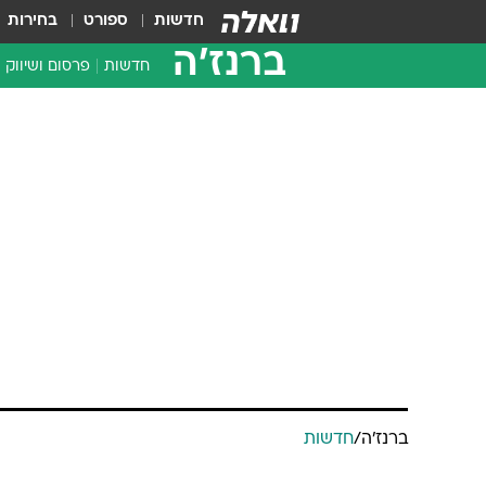
חדשות
ספורט
בחירות
ברנז'ה
חדשות
פרסום ושיווק
ברנז'ה
/
חדשות
עובדי גלובס ע
לעבודה נגד ת
דוד אברהם
25.3.2014 / 8:41
"התנהלות ההנהלה חמורה ביותר,
היא יכולה לשחק ללא קושי"