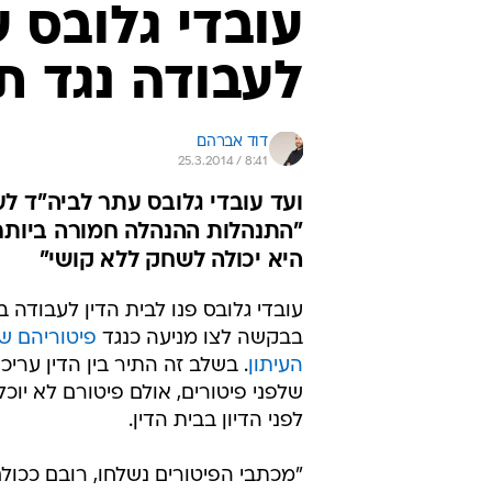
עובדי גלובס פנו לבית הדין לעבודה 
בבקשה לצו מניעה כנגד
העיתון
. בשלב זה התיר בין הדין עריכ
שלפני פיטורים, אולם פיטורם לא יוכל
לפני הדיון בבית הדין.
"מכתבי הפיטורים נשלחו, רובם ככולם
מוערכים וותיקים, שפרנסתם ופרנס
תלויות בעבודתם, ואשר תורמים מיגי
להצלחת החברה משך שנים רבות", נ
בעתירה. " ואולם, החברה אצה רצה 
המדרון של פיטורי צמצום בכפייה, על
המשתמע מכך ובכך פועלת על מנת ל
ציפורים במכה אחת: לפטר חד צדדית
ולהתעלם מארגון העובדים היציג וועד
ובכך לחתור תחת מעמדו."
בעתירת העובדים, שהוגשה באמצעות 