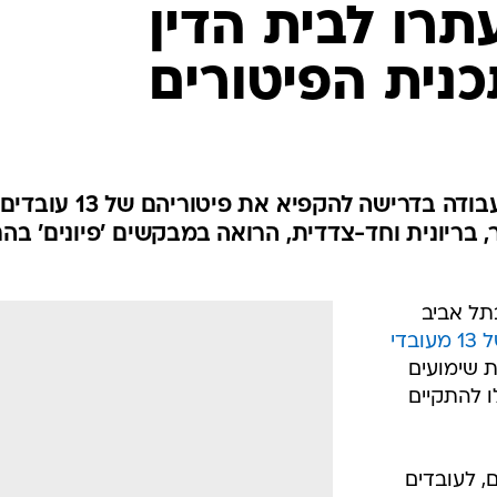
בתל אביב
פיטוריהם של 13 מעובדי
ת שימועים
ו להתקיים
, לעובדים
ת משפחותיהם
ע כפיהם
כתב
במורד
/
הפגנת עובדי גלובס לפני שבועיים
מערכת וואלה
 כל
צילום מסך
הרוג שתי
 עובדים
 העובדים
עו"ד אמיר בשה וד"ר מורן סבוראי ממשרד עוה"ד בני כהן