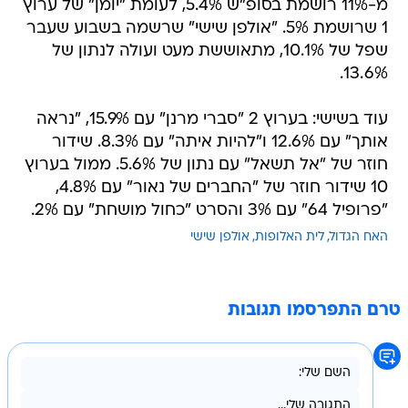
מ-11% רושמת בסופ"ש 5.4%, לעומת "יומן" של ערוץ
1 שרושמת 5%. "אולפן שישי" שרשמה בשבוע שעבר
שפל של 10.1%, מתאוששת מעט ועולה לנתון של
13.6%.
עוד בשישי: בערוץ 2 "סברי מרנן" עם 15.9%, "נראה
אותך" עם 12.6% ו"להיות איתה" עם 8.3%. שידור
חוזר של "אל תשאל" עם נתון של 5.6%. ממול בערוץ
10 שידור חוזר של "החברים של נאור" עם 4.8%,
"פרופיל 64" עם 3% והסרט "כחול מושחת" עם 2%.
האח הגדול
לית האלופות
אולפן שישי
טרם התפרסמו תגובות