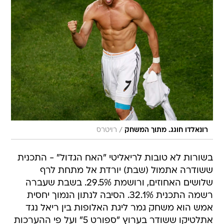
/
רונאלדו חוגג. מתוך המשחק
רויטרס
בשורות לא טובות לריאליטי "האח הגדול" - התכנית
ששודרה אתמול (שבת) יורדת אל מתחת לרף
שלושים האחוזים, ורושמת 29.5%. בשבת שעברה
רשמה התכנית 32.1%. הסיבה לנתון הנמוך יחסית
אמש הוא משחק גמר ליגת האלופות בין ריאל נגד
אתלטיקו ששודר בערוץ "ספורט 5" ועל פי ההערכות