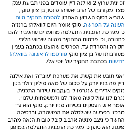
זכיינית ערוץ 2 ואילנה דיין עומדים בפני תביעת ענק
מצד מקורבו של הרב יאשיהו פינטו, בן ציון סוקי,
שהביא בסוף השבוע האחרון
להסרת תחקיר סיום
העונה על הפרשה
. סוקי אומר היום לוואלה! ברנז'ה
כי מערכת התכנית התעלמה מחומרים שהעביר להם
כתגובה, וכי פרסום התחקיר מהווה שיבוש הליכי
חקירה והטרדת עד. הפרטים שהוצגו בכתבה בעניין
מעורבותו של בן ציון סוקי
פורסמו לראשונה בוואלה!
חדשות
בכתבת תחקיר של יוסי אלי.
"אני תובע את קשת, את מערכת 'עובדה' ואת אילנה
דיין פה בניו יורק על סכום של מאה מיליון דולר בגין
נזקים אדירים שנגרמו לי בעקבות שידור התכנית.
נגרם לנו עוול קשה מאוד, לנו ולמשפחות שלנו",
אומר איש העסקים בשיחה מניו יורק. סוקי הוא עד
מרכזי בפרשה שטלטלה את המשטרה, ובבסיסה
החשד כי ניצב מנשה ארביב קיבל טובות הנאה מהרב
פינטו. הוא טוען כי מערכת התכנית התעלמה במופגן