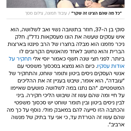
/
"כל מה שהם הציגו זה שקר"
עיבוד תמונה, צילום מסך
סוקי בן ה-37, חוזר בתשובה נשוי ואב לשלושה, הוא
איש עסקים שעשה את הונו מעסקאות נדל"ן. חלק
ניכר מזמנו הוא מבלה בחצרו של הרב פינטו בארצות
הברית והוא נחשב לאחד מהאנשים הקרובים לו
ביותר. לפני חצי שנה חשף כאמור יוסי אלי
תחקיר על
אודות עסקיו
. כיום הוא נמצא בסכסוך משפטי עם
אנשי העסקים ניסים ביטון ותומר שוחט, והתחקיר של
"עובדה", הוא אומר, שיבש בעניין זה את ההליכים
המשפטיים. "הם נתנו במה לשלושה פושעים שאיימו
על חיי ומה שהם עשו זה שיבוש הליכי חקירה. ביני
לבין ניסים ביטון ובין תומר שוחט יש סכסוך משפטי
והכתבה הזו סייעה להם במאבק מולי. נוסף על כך מה
שהם עשו זה הטרדת עד, כי אני עד בתיק של מנשה
ארביב".