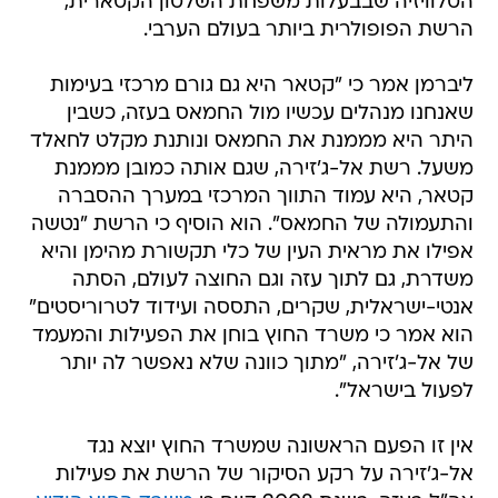
הטלוויזיה שבבעלות משפחת השלטון הקטארית,
הרשת הפופולרית ביותר בעולם הערבי.
ליברמן אמר כי "קטאר היא גם גורם מרכזי בעימות
שאנחנו מנהלים עכשיו מול החמאס בעזה, כשבין
היתר היא מממנת את החמאס ונותנת מקלט לחאלד
משעל. רשת אל-ג'זירה, שגם אותה כמובן מממנת
קטאר, היא עמוד התווך המרכזי במערך ההסברה
והתעמולה של החמאס". הוא הוסיף כי הרשת "נטשה
אפילו את מראית העין של כלי תקשורת מהימן והיא
משדרת, גם לתוך עזה וגם החוצה לעולם, הסתה
אנטי-ישראלית, שקרים, התססה ועידוד לטרוריסטים"
הוא אמר כי משרד החוץ בוחן את הפעילות והמעמד
של אל-ג'זירה, "מתוך כוונה שלא נאפשר לה יותר
לפעול בישראל".
אין זו הפעם הראשונה שמשרד החוץ יוצא נגד
אל-ג'זירה על רקע הסיקור של הרשת את פעילות