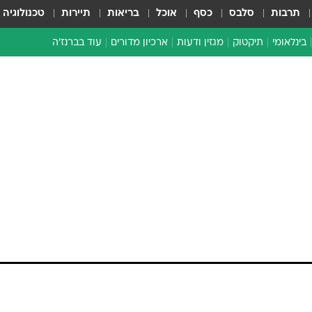
תרבות
סלבס
כסף
אוכל
בריאות
תיירות
טכנולוגיה
בינלאומי
תיקטוק
מגזין ודעות
ארכיון מדורים
עוד בברנז'ה
זמן צהוב
כתבו לנו
מדור סוף