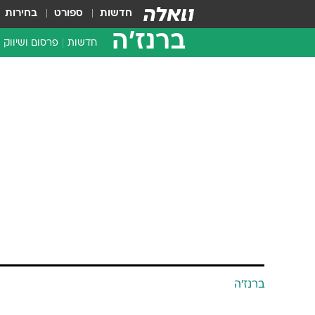
חדשות
ספורט
בחירות
ברנז'ה
חדשות
פרסום ושיווק
ברנז'ה